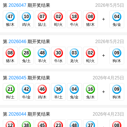
第
2026047
期开奖结果
2026年5月5日
47
10
07
02
18
08
04
+
猴/木
鸡/火
鼠/土
蛇/火
牛/火
猪/木
兔/金
第
2026046
期开奖结果
2026年5月2日
08
28
48
30
03
02
09
+
猪/木
兔/土
羊/火
牛/水
龙/火
蛇/火
狗/木
第
2026045
期开奖结果
2026年4月25日
21
42
46
36
04
16
09
+
狗/土
牛/金
鸡/木
羊/土
兔/金
兔/木
狗/木
第
2026044
期开奖结果
2026年4月23日
12
38
45
23
48
37
08