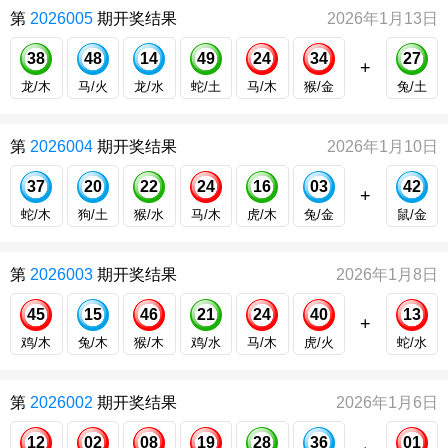
第
2026005
期开奖结果
2026年1月13日
38
48
14
49
24
34
27
+
龙/木
马/火
龙/水
蛇/土
马/木
猴/金
兔/土
第
2026004
期开奖结果
2026年1月10日
37
20
22
24
16
03
42
+
蛇/木
狗/土
猴/水
马/木
虎/木
兔/金
鼠/金
第
2026003
期开奖结果
2026年1月8日
45
15
46
21
24
40
13
+
鸡/木
兔/木
猴/木
鸡/水
马/木
虎/火
蛇/水
第
2026002
期开奖结果
2026年1月6日
12
02
08
19
28
36
01