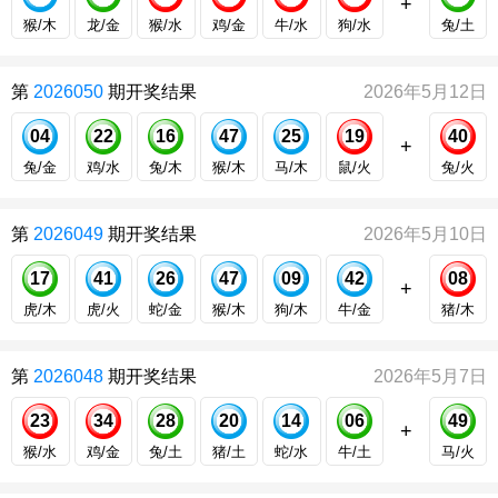
+
猴/木
龙/金
猴/水
鸡/金
牛/水
狗/水
兔/土
第
2026050
期开奖结果
2026年5月12日
04
22
16
47
25
19
40
+
兔/金
鸡/水
兔/木
猴/木
马/木
鼠/火
兔/火
第
2026049
期开奖结果
2026年5月10日
17
41
26
47
09
42
08
+
虎/木
虎/火
蛇/金
猴/木
狗/木
牛/金
猪/木
第
2026048
期开奖结果
2026年5月7日
23
34
28
20
14
06
49
+
猴/水
鸡/金
兔/土
猪/土
蛇/水
牛/土
马/火