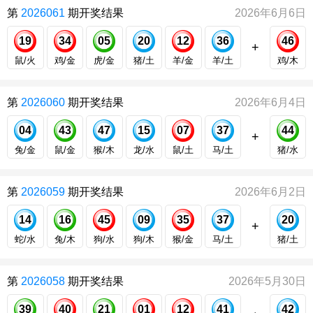
第
2026061
期开奖结果
2026年6月6日
19
34
05
20
12
36
46
+
鼠/火
鸡/金
虎/金
猪/土
羊/金
羊/土
鸡/木
第
2026060
期开奖结果
2026年6月4日
04
43
47
15
07
37
44
+
兔/金
鼠/金
猴/木
龙/水
鼠/土
马/土
猪/水
第
2026059
期开奖结果
2026年6月2日
14
16
45
09
35
37
20
+
蛇/水
兔/木
狗/水
狗/木
猴/金
马/土
猪/土
第
2026058
期开奖结果
2026年5月30日
39
40
21
01
12
41
42