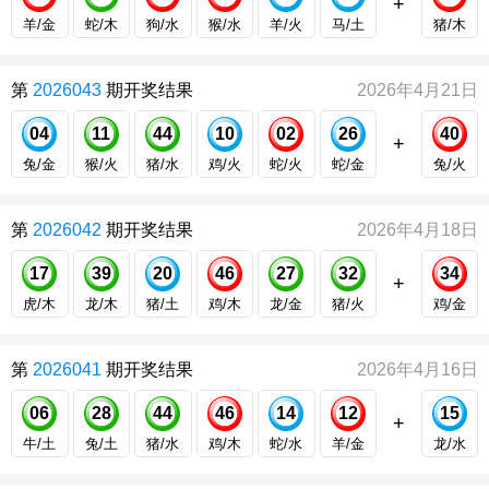
+
羊/金
蛇/木
狗/水
猴/水
羊/火
马/土
猪/木
第
2026043
期开奖结果
2026年4月21日
04
11
44
10
02
26
40
+
兔/金
猴/火
猪/水
鸡/火
蛇/火
蛇/金
兔/火
第
2026042
期开奖结果
2026年4月18日
17
39
20
46
27
32
34
+
虎/木
龙/木
猪/土
鸡/木
龙/金
猪/火
鸡/金
第
2026041
期开奖结果
2026年4月16日
06
28
44
46
14
12
15
+
牛/土
兔/土
猪/水
鸡/木
蛇/水
羊/金
龙/水