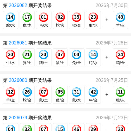
第
2026082
期开奖结果
2026年7月30日
14
17
01
02
35
23
48
+
蛇/水
虎/木
马/水
蛇/火
猴/金
猴/水
羊/火
第
2026081
期开奖结果
2026年7月28日
30
21
20
07
04
14
34
+
牛/水
狗/土
猪/土
鼠/土
兔/金
蛇/水
鸡/金
第
2026080
期开奖结果
2026年7月25日
12
26
07
05
31
42
11
+
羊/金
蛇/金
鼠/土
虎/金
鼠/水
牛/金
猴/火
第
2026079
期开奖结果
2026年7月23日
04
32
07
15
46
29
23