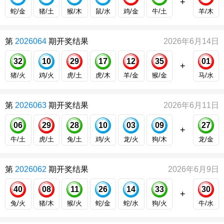
+
蛇/金
猪/土
猴/木
鼠/水
鸡/金
牛/土
羊/木
第
2026064
期开奖结果
2026年6月14日
32
10
29
17
12
35
01
+
猪/火
鸡/火
虎/土
虎/木
羊/金
猴/金
马/水
第
2026063
期开奖结果
2026年6月11日
06
29
28
10
03
09
27
+
牛/土
虎/土
兔/土
鸡/火
龙/火
狗/木
龙/金
第
2026062
期开奖结果
2026年6月9日
40
08
11
26
14
33
30
+
兔/火
猪/木
猴/火
蛇/金
蛇/水
狗/火
牛/水