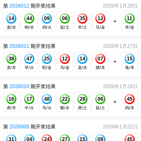
第
2026012
期开奖结果
2026年1月29日
14
44
09
06
35
12
11
+
龙/水
狗/水
鸡/火
鼠/土
羊/土
马/金
羊/金
第
2026011
期开奖结果
2026年1月27日
38
47
25
12
14
07
15
+
龙/木
羊/火
蛇/金
马/金
龙/水
猪/木
兔/木
第
2026010
期开奖结果
2026年1月24日
16
17
48
22
28
06
45
+
虎/木
牛/火
马/火
猴/水
虎/土
鼠/土
鸡/木
第
2026009
期开奖结果
2026年1月22日
31
04
24
27
15
09
45