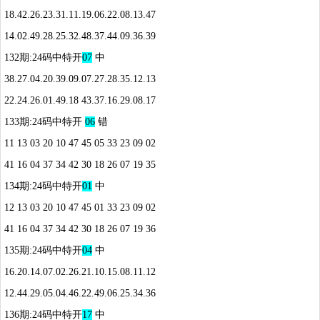
18.42.26.23.31.11.19.06.22.08.13.47
14.02.49.28.25.32.48.37.44.09.36.39
132期:24码中特开
07
中
38.27.04.20.39.09.07.27.28.35.12.13
22.24.26.01.49.18 43.37.16.29.08.17
133期:24码中特开
06
错
11 13 03 20 10 47 45 05 33 23 09 02
41 16 04 37 34 42 30 18 26 07 19 35
134期:24码中特开
01
中
12 13 03 20 10 47 45 01 33 23 09 02
41 16 04 37 34 42 30 18 26 07 19 36
135期:24码中特开
04
中
16.20.14.07.02.26.21.10.15.08.11.12
12.44.29.05.04.46.22.49.06.25.34.36
136期:24码中特开
17
中