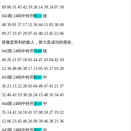
09.06.31.45.42.19.26.14.39.24.07.18
041期:24码中特开
蛇21
错
48.39.01.37.17.12.36.44.15.05.30.49
09.27.33.47.29.07.42.40.23.45.22.06
骄傲是胜利的敌人，努力是成功的朋友。
042期:24码中特开
马08
错
40.26.21.07.18.02.44.47.43.04.42.10
12.30.48.06.38.17.13.05.45.27.03.20
043期:24码中特开
蛇45
中
36.23.13.22.28.05.04.49.47.41.21.37
32.46.43.19.30.26.24.15.48.16.34.45
044期:24码中特开
龙10
中
35.14.42.24.18.41.37.08.10.27.19.22
12.06.23.45.40.26.09.39.46.38.21.36
045期:24码中特开
羊07
中