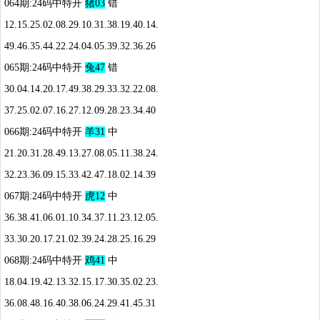
064期:24码中特开
猪03
错
12.15.25.02.08.29.10.31.38.19.40.14.
49.46.35.44.22.24.04.05.39.32.36.26
065期:24码中特开
兔47
错
30.04.14.20.17.49.38.29.33.32.22.08.
37.25.02.07.16.27.12.09.28.23.34.40
066期:24码中特开
羊31
中
21.20.31.28.49.13.27.08.05.11.38.24.
32.23.36.09.15.33.42.47.18.02.14.39
067期:24码中特开
虎12
中
36.38.41.06.01.10.34.37.11.23.12.05.
33.30.20.17.21.02.39.24.28.25.16.29
068期:24码中特开
鸡41
中
18.04.19.42.13.32.15.17.30.35.02.23.
36.08.48.16.40.38.06.24.29.41.45.31