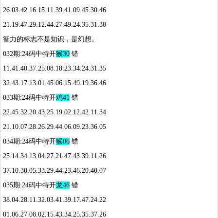
26.03.42.16.15.11.39.41.09.45.30.46
21.19.47.29.12.44.27.49.24.35.31.38
智力的标志不是知识，是幻想。
032期:24码中特开
猴30
错
11.41.40.37.25.08.18.23.34.24.31.35
32.43.17.13.01.45.06.15.49.19.36.46
033期:24码中特开
鸡41
错
22.45.32.20.43.25.19.02.12.42.11.34
21.10.07.28.26.29.44.06.09.23.36.05
034期:24码中特开
猴06
错
25.14.34.13.04.27.21.47.43.39.11.26
37.10.30.05.33.29.44.23.46.20.40.07
035期:24码中特开
龙46
错
38.04.28.11.32.03.41.39.17.47.24.22
01.06.27.08.02.15.43.34.25.35.37.26