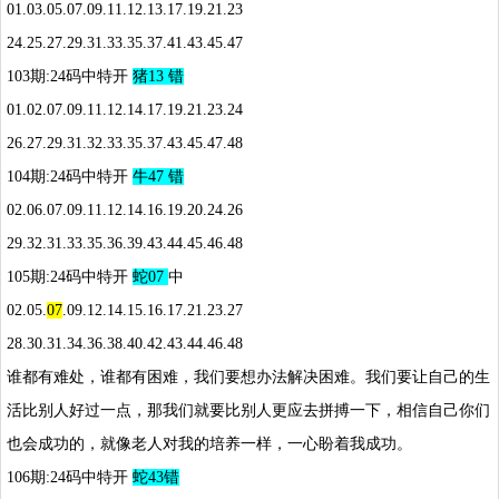
01.03.05.07.09.11.12.13.17.19.21.23
24.25.27.29.31.33.35.37.41.43.45.47
103期:24码中特开
猪13
错
01.02.07.09.11.12.14.17.19.21.23.24
26.27.29.31.32.33.35.37.43.45.47.48
104期:24码中特开
牛47
错
02.06.07.09.11.12.14.16.19.20.24.26
29.32.31.33.35.36.39.43.44.45.46.48
105期:24码中特开
蛇07
中
02.05.
07
.09.12.14.15.16.17.21.23.27
28.30.31.34.36.38.40.42.43.44.46.48
谁都有难处，谁都有困难，我们要想办法解决困难。我们要让自己的生
活比别人好过一点，那我们就要比别人更应去拼搏一下，相信自己你们
也会成功的，就像老人对我的培养一样，一心盼着我成功。
106期:24码中特开
蛇43错