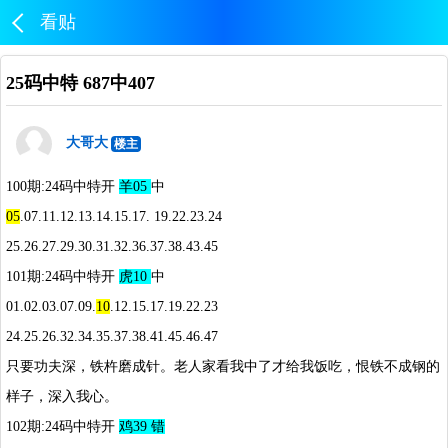
看贴
25码中特 687中407
大哥大
楼主
100期:24码中特开
羊05
中
05
.07.11.12.13.14.15.17. 19.22.23.24
25.26.27.29.30.31.32.36.37.38.43.45
101期:24码中特开
虎10
中
01.02.03.07.09.
10
.12.15.17.19.22.23
24.25.26.32.34.35.37.38.41.45.46.47
只要功夫深，铁杵磨成针。老人家看我中了才给我饭吃，恨铁不成钢的
样子，深入我心。
102期:24码中特开
鸡39
错