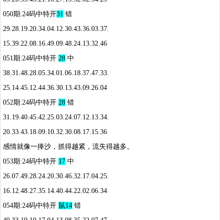
050期:24码中特开
31
错
29.28.19.20.34.04.12.30.43.36.03.37.
15.39.22.08.16.49.09.48.24.13.32.46
051期:24码中特开
28
中
38.31.48.28.05.34.01.06.18.37.47.33.
25.14.45.12.44.36.30.13.43.09.26.04
052期:24码中特开
28
错
31.19.40.45.42.25.03.24.07.12.13.34.
20.33.43.18.09.10.32.30.08.17.15.36
感情就像一捧沙，抓得越紧，流失得越多。
053期:24码中特开
17
中
26.07.49.28.24.20.30.46.32.17.04.25.
16.12.48.27.35.14.40.44.22.02.06.34
054期:24码中特开
鼠14
错