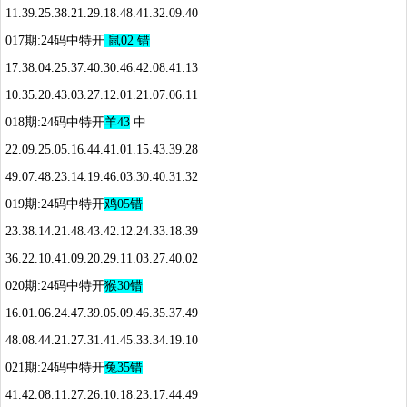
11.39.25.38.21.29.18.48.41.32.09.40
017期:24码中特开
鼠02 错
17.38.04.25.37.40.30.46.42.08.41.13
10.35.20.43.03.27.12.01.21.07.06.11
018期:24码中特开
羊43
中
22.09.25.05.16.44.41.01.15.43.39.28
49.07.48.23.14.19.46.03.30.40.31.32
019期:24码中特开
鸡05错
23.38.14.21.48.43.42.12.24.33.18.39
36.22.10.41.09.20.29.11.03.27.40.02
020期:24码中特开
猴30错
16.01.06.24.47.39.05.09.46.35.37.49
48.08.44.21.27.31.41.45.33.34.19.10
021期:24码中特开
兔35错
41.42.08.11.27.26.10.18.23.17.44.49