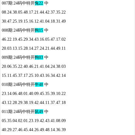
007期:24码中特开
兔22
中
08.24.38.05.48.17.21.44.42.37.35.22
30.47.25.19.15.16.12.41.04.18.31.49
008期:24码中特开
狗15
中
46.22.19.45.29.34.43.16.05.47.17.02
20.03.13.15.28.14.27.24.21.44.49.11
009期:24码中特开
狗03
中
20.06.35.22.40.46.21.41.04.24.38.03
15.11.45.37.17.25.10.43.16.34.42.14
010期:24码中特开
牛48
中
23.14.06.48.01.40.09.45.35.39.10.22
43.12.28.29.38.19.42.44.11.37.47.18
011期:24码中特开
鼠49
中
05.35.04.02.01.23.19.42.43.41.08.09
40.29.27.46.45.44.26.49.48.14.36.39