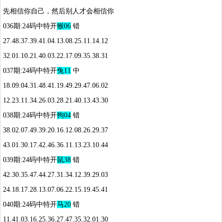
先相信你自己，然后别人才会相信你
036期:24码中特开
猴06
错
27.48.37.39.41.04.13.08.25.11.14.12
32.01.10.21.40.03.22.17.09.35.38.31
037期:24码中特开
兔11
中
18.09.04.31.48.41.19.49.29.47.06.02
12.23.11.34.26.03.28.21.40.13.43.30
038期:24码中特开
狗04
错
38.02.07.49.39.20.16.12.08.26.29.37
43.01.30.17.42.46.36.11.13.23.10.44
039期:24码中特开
鼠38
错
42.30.35.47.44.27.31.34.12.39.29.03
24.18.17.28.13.07.06.22.15.19.45.41
040期:24码中特开
马20
错
11.41.03.16.25.36.27.47.35.32.01.30