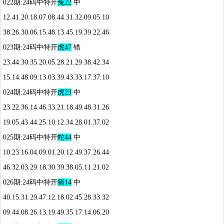
022期:24码中特开
兔22
中
12.41.20.18.07.08.44.31.32.09.05.10
38.26.30.06.15.48.13.45.19.39.22.46
023期:24码中特开
虎47
错
23.44.30.35.20.05.28.21.29.38.42.34
15.14.48.09.13.03.39.43.33.17.37.10
024期:24码中特开
虎23
中
23.22.36.14.46.33.21.18.49.48.31.26
19.05.43.44.25.10.12.34.28.01.37.02
025期:24码中特开
蛇44
中
10.23.16.04.09.01.20.12.49.37.26.44
46.32.03.29.18.30.39.38.05.11.21.02
026期:24码中特开
猪14
中
40.15.31.29.47.12.18.02.45.28.33.32
09.44.08.26.13.19.49.35.17.14.06.20