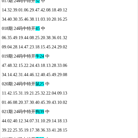
017期:24码中特开
32
中
14.32.39.01.06.29.47.42.08.18.49.12
34.40.30.35.46.38.11.03.10.20.16.25
018期:24码中特开
45
中
06.35.49.19.44.08.25.20.38.36.01.32
09.04.28.14.47.23.18.15.45.24.29.02
019期:24码中特开
牛24
中
47.48.32.15.22.24.43.18.13.28.33.06
34.14.42.31.44.46.12.40.45.49.29.08
020期:24码中特开
鼠25
中
11.42.15.31.19.21.25.32.22.04.09.13
01.46.08.20.37.30.40.45.39.43.10.02
021期:24码中特开
狗39
中
44.02.40.12.34.07.31.10.29.14.18.13
39.22.25.35.19.17.38.36.33.41.28.15