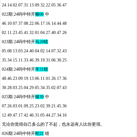
24.14.02.07.31.13.09.32.22.05.36.47
022期:24码中特开
猴06
中
46.10.07.37.08.22.06.17.16.14.44.48
02.11.23.45.41.32.01.04.27.40.47.26
023期:24码中特开
马20错
05.08.13.03.24.40.04.02.14.07.32.43
35.34.15.11.33.46.39.19.31.06.30.25
024期:24码中特开
羊31错
48.46.23.09.19.13.06.11.01.26.17.36
30.28.03.25.04.29.05.34.35.02.07.43
025期:24码中特开
猪39
中
07.26.03.01.09.25.23.02.39.21.45.36
12.49.47.17.42.46.31.05.44.27.34.16
无论你觉得自己多么的了不起，也永远有人比你更强。
026期:24码中特开
蛇21
错