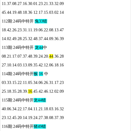
11.37.08.27.16.30.01.23.21.33.32.09
45.44.19.48.18.36 12.17.15.03.02.14
112期:24码中特开
兔33错
18.42.26.23.31.11.19.06.22.08.13.47
14.02.49.28.25.32.48.37.44.09.36.39
113期:24码中特开
龙44
中
08.21.17.07.37.48.39.24.20.
44
.36.28
27.10.14.03.13.09.35.42.12.06.18.16
114期:24码中特开
猴
16
中
03.33.15.22.11.05.34.06.26.31.17.23
25.18.35.28.39.
16
.45.42.46.12.02.09
115期:24码中特开
龙44错
40.06.34.22.17.04.11.21.18.03.16.32
23.12.45.20.14.19.24.27.38.08.37.39
116期:24码中特开
猪49错