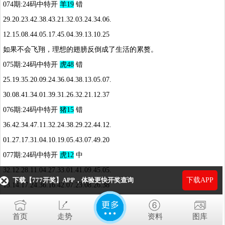
074期:24码中特开
羊19
错
29.20.23.42.38.43.21.32.03.24.34.06.
12.15.08.44.05.17.45.04.39.13.10.25
如果不会飞翔，理想的翅膀反倒成了生活的累赘。
075期:24码中特开
虎48
错
25.19.35.20.09.24.36.04.38.13.05.07.
30.08.41.34.01.39.31.26.32.21.12.37
076期:24码中特开
猪15
错
36.42.34.47.11.32.24.38.29.22.44.12.
01.27.17.31.04.10.19.05.43.07.49.20
077期:24码中特开
虎12
中
32.12.28.11.04.27.33.01.41.09.45.05.
下载【777开奖】APP，体验更快开奖查询
下载APP
13.14.17.24.36.16.42.07.23.08.26.38
078期:24码中特开
狗40
中
45.29.02.13.39.17.19.33.09.26.38.48.
首页
走势
资料
图库