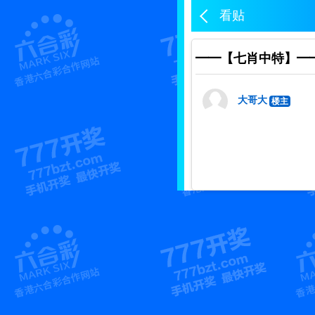
看贴
━━【七肖中特】━━
大哥大
楼主