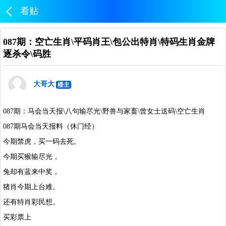
看贴
087期：空亡生肖\平码肖王\包公出特肖\特码生肖金牌
逐杀令\码胜
大哥大
楼主
087期：马会当天报\八句输尽光\野兽与家畜\曾女士送码\空亡生肖
087期马会当天报料（休门经）
今期禁虎，买一码去死。
今期买猴输尽光，
兔却有蓝来中奖，
猪肖今期上台难。
还有特肖彩民想。
买彩票上