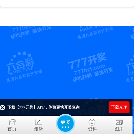
下载【777开奖】APP，体验更快开奖查询
下载APP
首页
走势
资料
图库