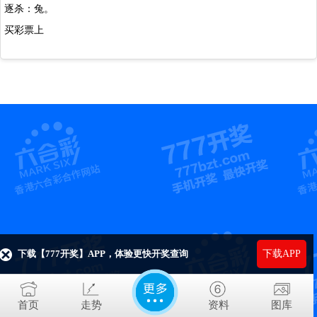
逐杀：兔。
买彩票上
下载【777开奖】APP，体验更快开奖查询
下载APP
首页
走势
资料
图库