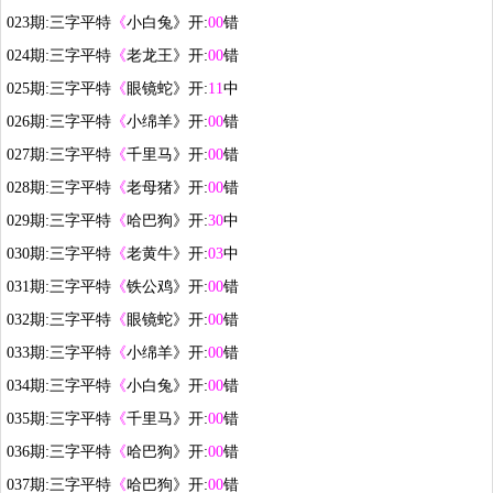
023期:三字平特
《
小白兔》开:
00
错
024期:三字平特
《
老龙王》开:
00
错
025期:三字平特
《
眼镜蛇》开:
11
中
026期:三字平特
《
小绵羊》开:
00
错
027期:三字平特
《
千里马》开:
00
错
028期:三字平特
《
老母猪》开:
00
错
029期:三字平特
《
哈巴狗》开:
30
中
030期:三字平特
《
老黄牛》开:
03
中
031期:三字平特
《
铁公鸡》开:
00
错
032期:三字平特
《
眼镜蛇》开:
00
错
033期:三字平特
《
小绵羊》开:
00
错
034期:三字平特
《
小白兔》开:
00
错
035期:三字平特
《
千里马》开:
00
错
036期:三字平特
《
哈巴狗》开:
00
错
037期:三字平特
《
哈巴狗》开:
00
错