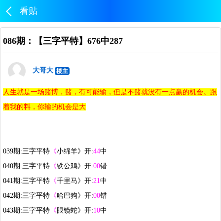
看贴
086期：【三字平特】676中287
大哥大
楼主
人生就是一场赌博，赌，有可能输，但是不赌就没有一点赢的机会。跟
着我的料，你输的机会是大
039期:三字平特
《
小绵羊》开:
44
中
040期:三字平特
《
铁公鸡》开:
00
错
041期:三字平特
《
千里马》开:
21
中
042期:三字平特
《
哈巴狗》开:
00
错
043期:三字平特
《
眼镜蛇》开:
10
中