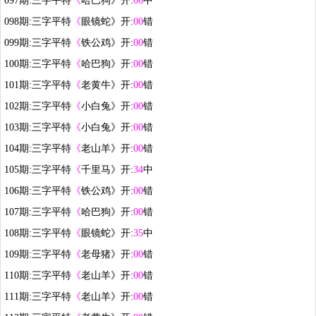
097期:三字平特
《
哈巴狗》开:
06
中
098期:三字平特
《
眼镜蛇》开:
00
错
099期:三字平特
《
铁公鸡》开:
00
错
100期:三字平特
《
哈巴狗》开:
00
错
101期:三字平特
《
老黄牛》开:
00
错
102期:三字平特
《
小白兔》开:
00
错
103期:三字平特
《
小白兔》开:
00
错
104期:三字平特
《
老山羊》开:
00
错
105期:三字平特
《
千里马》开:
34
中
106期:三字平特
《
铁公鸡》开:
00
错
107期:三字平特
《
哈巴狗》开:
00
错
108期:三字平特
《
眼镜蛇》开:
35
中
109期:三字平特
《
老母猪》开:
00
错
110期:三字平特
《
老山羊》开:
00
错
111期:三字平特
《
老山羊》开:
00
错