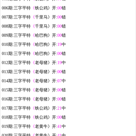
006期:三字平特
《
铁公鸡》开:
00
错
007期:三字平特
《
千里马》开:
00
错
008期:三字平特
《
千里马》开:
00
错
009期:三字平特
《
哈巴狗》开:
00
错
010期:三字平特
《
哈巴狗》开:
19
中
011期:三字平特
《
哈巴狗》开:
00
错
012期:三字平特
《
老母猪》开:
19
中
013期:三字平特
《
老母猪》开:
00
错
014期:三字平特
《
老母猪》开:
07
中
015期:三字平特
《
老母猪》开:
00
错
016期:三字平特
《
老母猪》开:
00
错
017期:三字平特
《
铁公鸡》开:
21
中
018期:三字平特
《
铁公鸡》开:
00
错
019期:三字平特
《
老黄牛》开:
41
中
020期:三字平特
《
老黄牛》开:
41
中