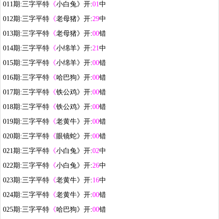
011期:三字平特
《
小白兔》开:
01
中
012期:三字平特
《
老母猪》开:
29
中
013期:三字平特
《
老母猪》开:
00
错
014期:三字平特
《
小绵羊》开:
21
中
015期:三字平特
《
小绵羊》开:
00
错
016期:三字平特
《
哈巴狗》开:
00
错
017期:三字平特
《
铁公鸡》开:
00
错
018期:三字平特
《
铁公鸡》开:
00
错
019期:三字平特
《
老黄牛》开:
00
错
020期:三字平特
《
眼镜蛇》开:
00
错
021期:三字平特
《
小白兔》开:
02
中
022期:三字平特
《
小白兔》开:
26
中
023期:三字平特
《
老黄牛》开:
16
中
024期:三字平特
《
老黄牛》开:
00
错
025期:三字平特
《
哈巴狗》开:
00
错