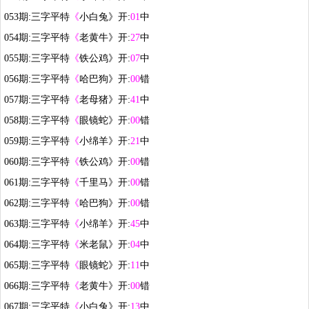
053期:三字平特
《
小白兔》开:
01
中
054期:三字平特
《
老黄牛》开:
27
中
055期:三字平特
《
铁公鸡》开:
07
中
056期:三字平特
《
哈巴狗》开:
00
错
057期:三字平特
《
老母猪》开:
41
中
058期:三字平特
《
眼镜蛇》开:
00
错
059期:三字平特
《
小绵羊》开:
21
中
060期:三字平特
《
铁公鸡》开:
00
错
061期:三字平特
《
千里马》开:
00
错
062期:三字平特
《
哈巴狗》开:
00
错
063期:三字平特
《
小绵羊》开:
45
中
064期:三字平特
《
米老鼠》开:
04
中
065期:三字平特
《
眼镜蛇》开:
11
中
066期:三字平特
《
老黄牛》开:
00
错
067期:三字平特
《
小白兔》开:
13
中