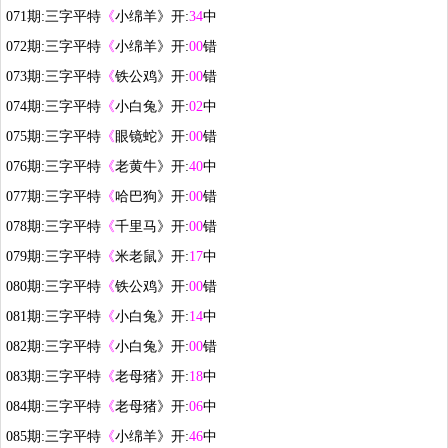
071期:三字平特
《
小绵羊》开:
34
中
072期:三字平特
《
小绵羊》开:
00
错
073期:三字平特
《
铁公鸡》开:
00
错
074期:三字平特
《
小白兔》开:
02
中
075期:三字平特
《
眼镜蛇》开:
00
错
076期:三字平特
《
老黄牛》开:
40
中
077期:三字平特
《
哈巴狗》开:
00
错
078期:三字平特
《
千里马》开:
00
错
079期:三字平特
《
米老鼠》开:
17
中
080期:三字平特
《
铁公鸡》开:
00
错
081期:三字平特
《
小白兔》开:
14
中
082期:三字平特
《
小白兔》开:
00
错
083期:三字平特
《
老母猪》开:
18
中
084期:三字平特
《
老母猪》开:
06
中
085期:三字平特
《
小绵羊》开:
46
中