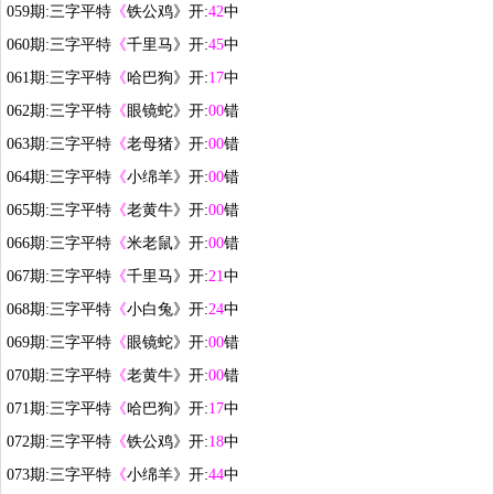
059期:三字平特
《
铁公鸡》开:
42
中
060期:三字平特
《
千里马》开:
45
中
061期:三字平特
《
哈巴狗》开:
17
中
062期:三字平特
《
眼镜蛇》开:
00
错
063期:三字平特
《
老母猪》开:
00
错
064期:三字平特
《
小绵羊》开:
00
错
065期:三字平特
《
老黄牛》开:
00
错
066期:三字平特
《
米老鼠》开:
00
错
067期:三字平特
《
千里马》开:
21
中
068期:三字平特
《
小白兔》开:
24
中
069期:三字平特
《
眼镜蛇》开:
00
错
070期:三字平特
《
老黄牛》开:
00
错
071期:三字平特
《
哈巴狗》开:
17
中
072期:三字平特
《
铁公鸡》开:
18
中
073期:三字平特
《
小绵羊》开:
44
中