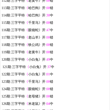
112期:三字平特
《
老黄牛》开:
00
错
113期:三字平特
《
哈巴狗》开:
00
错
114期:三字平特
《
哈巴狗》开:
30
中
115期:三字平特
《
千里马》开:
00
错
116期:三字平特
《
眼镜蛇》开:
47
中
117期:三字平特
《
老山羊》开:
00
错
118期:三字平特
《
铁公鸡》开:
00
错
119期:三字平特
《
老黄牛》开:
00
错
120期:三字平特
《
小白兔》开:
49
中
121期:三字平特
《
小白兔》开:
37
中
122期:三字平特
《
小白兔》开:
01
中
123期:三字平特
《
千里马》开:
00
错
124期:三字平特
《
眼镜蛇》开:
00
错
125期:三字平特
《
老母猪》开:
00
错
126期:三字平特
《
米老鼠》开:
04
中