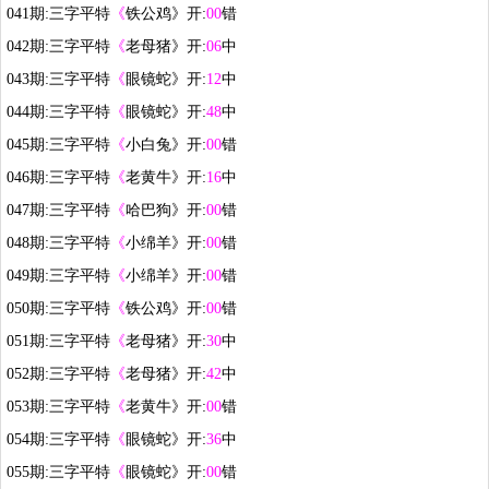
041期:三字平特
《
铁公鸡》开:
00
错
042期:三字平特
《
老母猪》开:
06
中
043期:三字平特
《
眼镜蛇》开:
12
中
044期:三字平特
《
眼镜蛇》开:
48
中
045期:三字平特
《
小白兔》开:
00
错
046期:三字平特
《
老黄牛》开:
16
中
047期:三字平特
《
哈巴狗》开:
00
错
048期:三字平特
《
小绵羊》开:
00
错
049期:三字平特
《
小绵羊》开:
00
错
050期:三字平特
《
铁公鸡》开:
00
错
051期:三字平特
《
老母猪》开:
30
中
052期:三字平特
《
老母猪》开:
42
中
053期:三字平特
《
老黄牛》开:
00
错
054期:三字平特
《
眼镜蛇》开:
36
中
055期:三字平特
《
眼镜蛇》开:
00
错