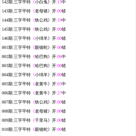
142期:三字平特
《
小白兔》开:
13
中
143期:三字平特
《
老母猪》开:
00
错
144期:三字平特
《
铁公鸡》开:
19
中
145期:三字平特
《
铁公鸡》开:
00
错
146期:三字平特
《
小绵羊》开:
00
错
001期:三字平特
《
眼镜蛇》开:
00
错
002期:三字平特
《
哈巴狗》开:
06
中
003期:三字平特
《
哈巴狗》开:
00
错
004期:三字平特
《
小绵羊》开:
00
错
005期:三字平特
《
老黄牛》开:
03
中
006期:三字平特
《
老黄牛》开:
27
中
007期:三字平特
《
铁公鸡》开:
00
错
008期:三字平特
《
老母猪》开:
00
错
009期:三字平特
《
千里马》开:
00
错
010期:三字平特
《
眼镜蛇》开:
00
错