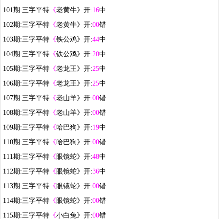
101期:三字平特
《
老黄牛》开:
16
中
102期:三字平特
《
老黄牛》开:
00
错
103期:三字平特
《
铁公鸡》开:
44
中
104期:三字平特
《
铁公鸡》开:
20
中
105期:三字平特
《
老龙王》开:
25
中
106期:三字平特
《
老龙王》开:
25
中
107期:三字平特
《
老山羊》开:
00
错
108期:三字平特
《
老山羊》开:
00
错
109期:三字平特
《
哈巴狗》开:
19
中
110期:三字平特
《
哈巴狗》开:
00
错
111期:三字平特
《
眼镜蛇》开:
48
中
112期:三字平特
《
眼镜蛇》开:
36
中
113期:三字平特
《
眼镜蛇》开:
00
错
114期:三字平特
《
眼镜蛇》开:
00
错
115期:三字平特
《
小白兔》开:
00
错