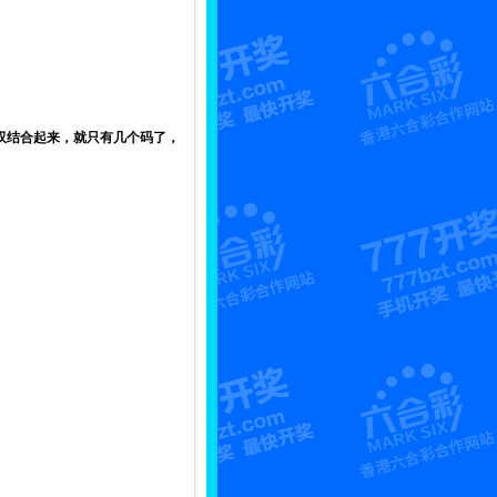
双结合起来，就只有几个码了，