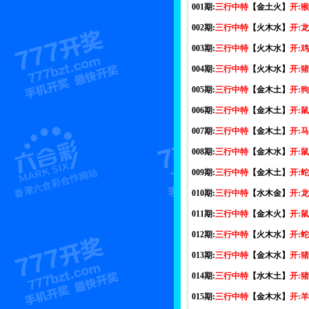
001期:
三行中特
【金土火】
开:猴
002期:
三行中特
【火木水】
开:龙
003期:
三行中特
【火木水】
开:鸡
004期:
三行中特
【火木水】
开:猪
005期:
三行中特
【金木土】
开:狗
006期:
三行中特
【金木土】
开:鼠
007期:
三行中特
【金木土】
开:马
008期:
三行中特
【金木水】
开:鼠
009期:
三行中特
【金木土】
开:蛇
010期:
三行中特
【水木金】
开:龙
011期:
三行中特
【金木火】
开:鼠
012期:
三行中特
【火木水】
开:蛇
013期:
三行中特
【金木水】
开:猪
014期:
三行中特
【水木土】
开:猪
015期:
三行中特
【金木水】
开:羊