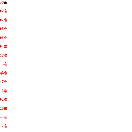
38
错
02准
07准
06准
01准
04错
17准
15准
5羊准
47准
12错
02准
20错
47准
17准