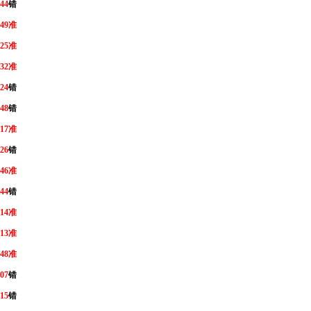
44
错
49准
25准
32准
24
错
48
错
17准
26
错
46准
44
错
14准
13准
48准
07
错
15
错