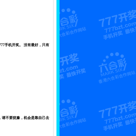
77手机开奖。 没有最好，只有
，请不要犹豫，机会是靠自己去