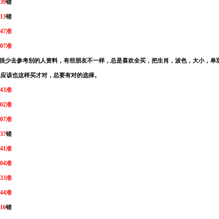
39
错
13
错
47准
07准
很少去参考别的人资料，有些朋友不一样，总是喜欢全买，把生肖，波色，大小，单
是应该也这样买才对，总要有对的选择。
43准
02准
07准
37
错
41准
04准
33准
44准
16
错