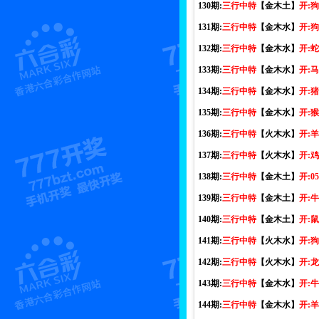
130期:
三行中特
【金木土】
开:狗
131期:
三行中特
【金木水】
开:狗
132期:
三行中特
【金木水】
开:蛇
133期:
三行中特
【金木水】
开:马
134期:
三行中特
【金木水】
开:猪
135期:
三行中特
【金木水】
开:猴
136期:
三行中特
【火木水】
开:羊
137期:
三行中特
【火木水】
开:鸡
138期:
三行中特
【金木土】
开:0
139期:
三行中特
【金木土】
开:牛
140期:
三行中特
【金木土】
开:鼠
141期:
三行中特
【火木水】
开:狗
142期:
三行中特
【火木水】
开:龙
143期:
三行中特
【金木水】
开:牛
144期:
三行中特
【金木水】
开:羊