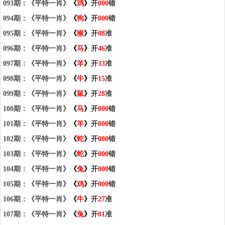
093
期
：
《平特一肖》
《
鸡
》
开
000
错
094
期
：
《平特一肖》
《
狗
》
开
000
错
095
期
：
《平特一肖》
《
猴
》
开
08
准
096
期
：
《平特一肖》
《
马
》
开
46
准
097
期
：
《平特一肖》
《
羊
》
开
33
准
098
期
：
《平特一肖》
《
牛
》
开
15
准
099
期
：
《平特一肖》
《
鼠
》
开
28
准
100
期
：
《平特一肖》
《
马
》
开
000
错
101
期
：
《平特一肖》
《
羊
》
开
000
错
102
期
：
《平特一肖》
《
蛇
》
开
000
错
103
期
：
《平特一肖》
《
蛇
》
开
000
错
104
期
：
《平特一肖》
《
兔
》
开
000
错
105
期
：
《平特一肖》
《
鸡
》
开
000
错
106
期
：
《平特一肖》
《
牛
》
开
27
准
107
期
：
《平特一肖》
《
兔
》
开
01
准