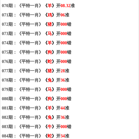
070
期
：
《平特一肖》
《
羊
》
开
08.32
准
071
期
：
《平特一肖》
《
鸡
》
开
06
准
072
期
：
《平特一肖》
《
猪
》
开
000
错
073
期
：
《平特一肖》
《
马
》
开
000
错
074
期
：
《平特一肖》
《
羊
》
开
000
错
075
期
：
《平特一肖》
《
狗
》
开
000
错
076
期
：
《平特一肖》
《
蛇
》
开
000
错
077
期
：
《平特一肖》
《
猪
》
开
28
准
078
期
：
《平特一肖》
《
兔
》
开
36
准
079
期
：
《平特一肖》
《
马
》
开
000
错
080
期
：
《平特一肖》
《
狗
》
开
000
错
081
期
：
《平特一肖》
《
羊
》
开
44
准
082
期
：
《平特一肖》
《
兔
》
开
36
准
083
期
：
《平特一肖》
《
牛
》
开
000
错
084
期
：
《平特一肖》
《
蛇
》
开
34
准