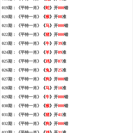
019
期
：
《平特一肖》
《
蛇
》
开
000
错
020
期
：
《平特一肖》
《
猴
》
开
08
准
021
期
：
《平特一肖》
《
马
》
开
000
错
022
期
：
《平特一肖》
《
猪
》
开
000
错
023
期
：
《平特一肖》
《
牛
》
开
39
准
024
期
：
《平特一肖》
《
羊
》
开
09
准
025
期
：
《平特一肖》
《
鸡
》
开
07
准
026
期
：
《平特一肖》
《
兔
》
开
25
准
027
期
：
《平特一肖》
《
狗
》
开
000
错
028
期
：
《平特一肖》
《
马
》
开
10
准
029
期
：
《平特一肖》
《
牛
》
开
000
错
030
期
：
《平特一肖》
《
猴
》
开
000
错
031
期
：
《平特一肖》
《
猪
》
开
41
准
032
期
：
《平特一肖》
《
狗
》
开
000
错
033
期
：
《平特一肖》
《
鸡
》
开
31
准