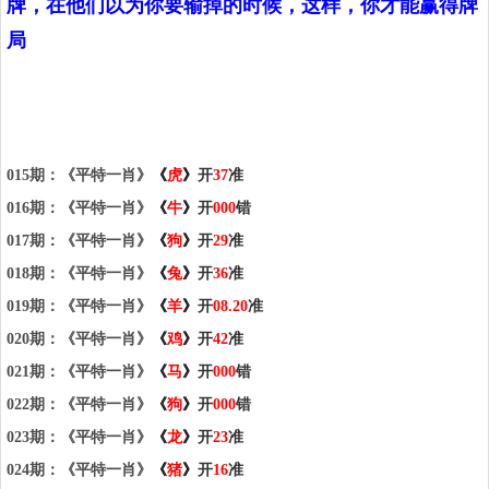
牌，在他们以为你要输掉的时候，这样，你才能赢得牌
局
015
期
：
《平特一肖》
《
虎
》
开
37
准
016
期
：
《平特一肖》
《
牛
》
开
000
错
017
期
：
《平特一肖》
《
狗
》
开
29
准
018
期
：
《平特一肖》
《
兔
》
开
36
准
019
期
：
《平特一肖》
《
羊
》
开
08.20
准
020
期
：
《平特一肖》
《
鸡
》
开
42
准
021
期
：
《平特一肖》
《
马
》
开
000
错
022
期
：
《平特一肖》
《
狗
》
开
000
错
023
期
：
《平特一肖》
《
龙
》
开
23
准
024
期
：
《平特一肖》
《
猪
》
开
16
准