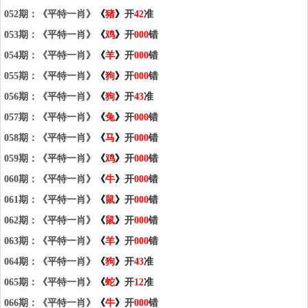
052
期
：
《平特一肖》
《
猪
》
开
42
准
053
期
：
《平特一肖》
《
鸡
》
开
000
错
054
期
：
《平特一肖》
《
羊
》
开
000
错
055
期
：
《平特一肖》
《
狗
》
开
000
错
056
期
：
《平特一肖》
《
狗
》
开
43
准
057
期
：
《平特一肖》
《
兔
》
开
000
错
058
期
：
《平特一肖》
《
马
》
开
000
错
059
期
：
《平特一肖》
《
鸡
》
开
000
错
060
期
：
《平特一肖》
《
牛
》
开
000
错
061
期
：
《平特一肖》
《
鼠
》
开
000
错
062
期
：
《平特一肖》
《
鼠
》
开
000
错
063
期
：
《平特一肖》
《
羊
》
开
000
错
064
期
：
《平特一肖》
《
狗
》
开
43
准
065
期
：
《平特一肖》
《
蛇
》
开
12
准
066
期
：
《平特一肖》
《
牛
》
开
000
错