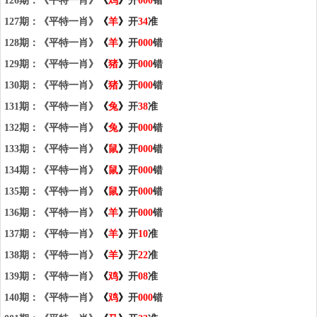
126
期
：
《平特一肖》
《
鸡
》
开
000
错
127
期
：
《平特一肖》
《
羊
》
开
34
准
128
期
：
《平特一肖》
《
羊
》
开
000
错
129
期
：
《平特一肖》
《
猪
》
开
000
错
130
期
：
《平特一肖》
《
猪
》
开
000
错
131
期
：
《平特一肖》
《
兔
》
开
38
准
132
期
：
《平特一肖》
《
兔
》
开
000
错
133
期
：
《平特一肖》
《
鼠
》
开
000
错
134
期
：
《平特一肖》
《
鼠
》
开
000
错
135
期
：
《平特一肖》
《
鼠
》
开
000
错
136
期
：
《平特一肖》
《
羊
》
开
000
错
137
期
：
《平特一肖》
《
羊
》
开
10
准
138
期
：
《平特一肖》
《
羊
》
开
22
准
139
期
：
《平特一肖》
《
鸡
》
开
08
准
140
期
：
《平特一肖》
《
鸡
》
开
000
错