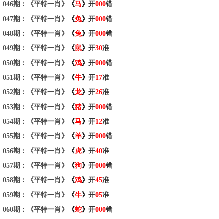
046
期
：
《平特一肖》
《
马
》
开
000
错
047
期
：
《平特一肖》
《
兔
》
开
000
错
048
期
：
《平特一肖》
《
兔
》
开
000
错
049
期
：
《平特一肖》
《
鼠
》
开
30
准
050
期
：
《平特一肖》
《
鸡
》
开
000
错
051
期
：
《平特一肖》
《
牛
》
开
17
准
052
期
：
《平特一肖》
《
龙
》
开
26
准
053
期
：
《平特一肖》
《
猪
》
开
000
错
054
期
：
《平特一肖》
《
马
》
开
12
准
055
期
：
《平特一肖》
《
羊
》
开
000
错
056
期
：
《平特一肖》
《
虎
》
开
40
准
057
期
：
《平特一肖》
《
狗
》
开
000
错
058
期
：
《平特一肖》
《
鸡
》
开
45
准
059
期
：
《平特一肖》
《
牛
》
开
05
准
060
期
：
《平特一肖》
《
蛇
》
开
000
错