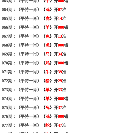
063
期
：
《平特一肖》
《
牛
》
开
000
错
064
期
：
《平特一肖》
《
鸡
》
开
07
准
065
期
：
《平特一肖》
《
虎
》
开
14
准
066
期
：
《平特一肖》
《
羊
》
开
000
错
067
期
：
《平特一肖》
《
兔
》
开
13
准
068
期
：
《平特一肖》
《
虎
》
开
000
错
069
期
：
《平特一肖》
《
马
》
开
34
准
070
期
：
《平特一肖》
《
鸡
》
开
000
错
071
期
：
《平特一肖》
《
牛
》
开
39
准
072
期
：
《平特一肖》
《
猪
》
开
29
准
073
期
：
《平特一肖》
《
羊
》
开
33
准
074
期
：
《平特一肖》
《
羊
》
开
000
错
075
期
：
《平特一肖》
《
兔
》
开
37
准
076
期
：
《平特一肖》
《
鸡
》
开
000
错
077
期
：
《平特一肖》
《
蛇
》
开
47
准