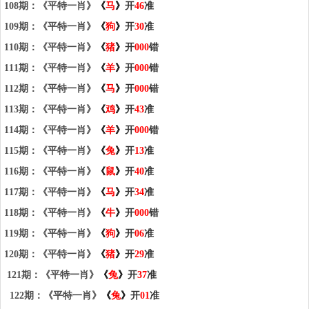
108
期
：
《平特一肖》
《
马
》
开
46
准
109
期
：
《平特一肖》
《
狗
》
开
30
准
110
期
：
《平特一肖》
《
猪
》
开
000
错
111
期
：
《平特一肖》
《
羊
》
开
000
错
112
期
：
《平特一肖》
《
马
》
开
000
错
113
期
：
《平特一肖》
《
鸡
》
开
43
准
114
期
：
《平特一肖》
《
羊
》
开
000
错
115
期
：
《平特一肖》
《
兔
》
开
13
准
116
期
：
《平特一肖》
《
鼠
》
开
40
准
117
期
：
《平特一肖》
《
马
》
开
34
准
118
期
：
《平特一肖》
《
牛
》
开
000
错
119
期
：
《平特一肖》
《
狗
》
开
06
准
120
期
：
《平特一肖》
《
猪
》
开
29
准
121
期
：
《平特一肖》
《
兔
》
开
37
准
122
期
：
《平特一肖》
《
兔
》
开
01
准