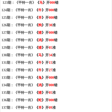
123
期
：
《平特一肖》
《
马
》
开
000
错
124
期
：
《平特一肖》
《
牛
》
开
000
错
125
期
：
《平特一肖》
《
羊
》
开
000
错
126
期
：
《平特一肖》
《
狗
》
开
30
准
127
期
：
《平特一肖》
《
猪
》
开
000
错
128
期
：
《平特一肖》
《
鸡
》
开
000
错
129
期
：
《平特一肖》
《
猪
》
开
05
准
130
期
：
《平特一肖》
《
马
》
开
34
准
131
期
：
《平特一肖》
《
牛
》
开
15
准
132
期
：
《平特一肖》
《
牛
》
开
27
准
133
期
：
《平特一肖》
《
兔
》
开
000
错
134
期
：
《平特一肖》
《
鸡
》
开
000
错
135
期
：
《平特一肖》
《
猪
》
开
05
准
136
期
：
《平特一肖》
《
蛇
》
开
000
错
137
期
：
《平特一肖》
《
羊
》
开
09
准