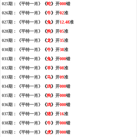
025
期
：
《平特一肖》
《
蛇
》
开
000
错
026
期
：
《平特一肖》
《
牛
》
开
02
准
027
期
：
《平特一肖》
《
兔
》
开
12.48
准
028
期
：
《平特一肖》
《
狗
》
开
05
准
029
期
：
《平特一肖》
《
龙
》
开
35
准
030
期
：
《平特一肖》
《
牛
》
开
38
准
031
期
：
《平特一肖》
《
兔
》
开
000
错
032
期
：
《平特一肖》
《
羊
》
开
08
准
033
期
：
《平特一肖》
《
马
》
开
09
准
034
期
：
《平特一肖》
《
鸡
》
开
000
错
035
期
：
《平特一肖》
《
狗
》
开
000
错
036
期
：
《平特一肖》
《
鸡
》
开
000
错
037
期
：
《平特一肖》
《
猪
》
开
16
准
038
期
：
《平特一肖》
《
牛
》
开
000
错
039
期
：
《平特一肖》
《
虎
》
开
000
错