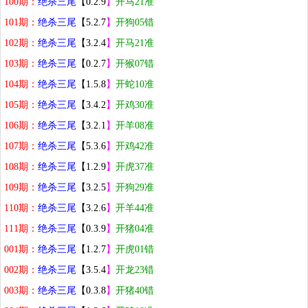
100期：
绝杀三尾
【0.2.9
】
开马21准
101期：
绝杀三尾
【5.2.7
】
开狗05错
102期：
绝杀三尾
【3.2.4
】
开马21准
103期：
绝杀三尾
【0.2.7
】
开猴07错
104期：
绝杀三尾
【1.5.8
】
开蛇10准
105期：
绝杀三尾
【3.4.2
】
开鸡30准
106期：
绝杀三尾
【3.2.1
】
开羊08准
107期：
绝杀三尾
【5.3.6
】
开鸡42准
108期：
绝杀三尾
【1.2.9
】
开虎37准
109期：
绝杀三尾
【3.2.5
】
开狗29准
110期：
绝杀三尾
【3.2.6
】
开羊44准
111期：
绝杀三尾
【0.3.9
】
开猪04准
001期：
绝杀三尾
【1.2.7
】
开虎01错
002期：
绝杀三尾
【3.5.4
】
开龙23错
003期：
绝杀三尾
【0.3.8
】
开猪40错