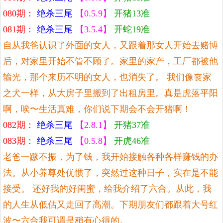
080期：
绝杀三尾
【0.5.9】
开猪13准
081期：
绝杀三尾
【3.5.4】
开蛇19准
自从我爸认识了外面的女人，又跟着那女人开始去赌博
后，对家里开始不管不顾了。家里的家产，工厂都被他
输光，那个来历不明的女人，也消失了。
我们像丧家
之犬一样，从大房子里搬到了出租房里。真是虎落平阳
啊，唉〜生活真难，你们说下期会不会开猪啊！
082期：
绝杀三尾
【2.8.1】
开猪37准
083期：
绝杀三尾
【0.5.8】
开虎46准
老爸一蹶不振，为了钱，我开始接触各种各样赚钱的办
法。从小养尊处优惯了，突然过这种日子，实在是不能
接受。
还好我的好闺蜜，给我介绍了六合。从此，我
的人生从低估又走回了高潮。下期朋友们都跟着大号红
波〜六合我可谓是稍有心得的。