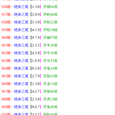
056期：
绝杀三尾
【1.3.8
】
开猪04准
057期：
绝杀三尾
【2.0.9
】
开蛇46准
058期：
绝杀三尾
【5.3.8
】
开蛇22准
059期：
绝杀三尾
【4.1.9
】
开蛇34错
060期：
绝杀三尾
【0.7.9
】
开猴07错
061期：
绝杀三尾
【2.3.5
】
开羊20准
062期：
绝杀三尾
【4.3.8
】
开牛26准
063期：
绝杀三尾
【1.6.9
】
开马33准
064期：
绝杀三尾
【0.5.8
】
开兔24准
065期：
绝杀三尾
【2.7.9
】
开鼠03准
066期：
绝杀三尾
【1.3.8
】
开龙11错
067期：
绝杀三尾
【4.5.7
】
开猪40准
068期：
绝杀三尾
【2.3.8
】
开虎13错
069期：
绝杀三尾
【0.6.7
】
开兔48准
070期：
绝杀三尾
【3.5.7
】
开蛇46准