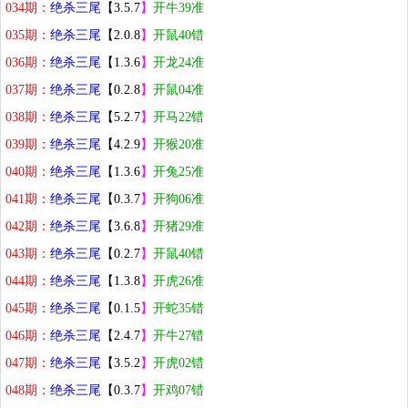
034期：
绝杀三尾
【3.5.7
】
开牛39准
035期：
绝杀三尾
【2.0.8
】
开鼠40错
036期：
绝杀三尾
【1.3.6
】
开龙24准
037期：
绝杀三尾
【0.2.8
】
开鼠04准
038期：
绝杀三尾
【5.2.7
】
开马22错
039期：
绝杀三尾
【4.2.9
】
开猴20准
040期：
绝杀三尾
【1.3.6
】
开兔25准
041期：
绝杀三尾
【0.3.7
】
开狗06准
042期：
绝杀三尾
【3.6.8
】
开猪29准
043期：
绝杀三尾
【0.2.7
】
开鼠40错
044期：
绝杀三尾
【1.3.8
】
开虎26准
045期：
绝杀三尾
【0.1.5
】
开蛇35错
046期：
绝杀三尾
【2.4.7
】
开牛27错
047期：
绝杀三尾
【3.5.2
】
开虎02错
048期：
绝杀三尾
【0.3.7
】
开鸡07错