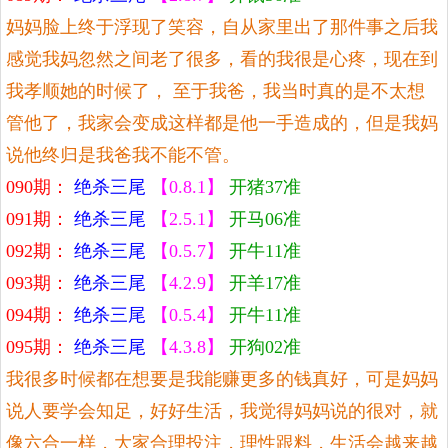
妈妈脸上终于浮现了笑容，自从家里出了那件事之后我
感觉我妈忽然之间老了很多，看的我很是心疼，现在到
我孝顺她的时候了，
至于我爸，我当时真的是不太想
管他了，我家会变成这样都是他一手造成的，但是我妈
说他终归是我爸我不能不管。
090期：
绝杀三尾
【0.8.1】
开猪37准
091期：
绝杀三尾
【2.5.1】
开马06准
092期：
绝杀三尾
【0.5.7】
开牛11准
093期：
绝杀三尾
【4.2.9】
开羊17准
094期：
绝杀三尾
【0.5.4】
开牛11准
095期：
绝杀三尾
【4.3.8】
开狗02准
我很多时候都在想要是我能赚更多的钱真好，可是妈妈
说人要学会知足，好好生活，我觉得妈妈说的很对，就
像六合一样，大家合理投注，理性跟料，生活会越来越