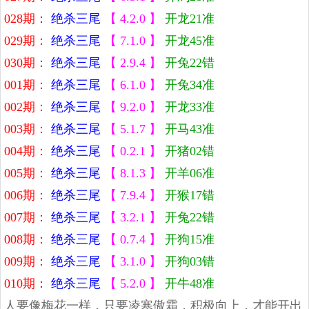
028期：
绝杀三尾
【
4.2.0
】
开龙21准
029期：
绝杀三尾
【
7.1.0
】
开龙45准
030期：
绝杀三尾
【
2.9.4
】
开兔22错
001期：
绝杀三尾
【
6.1.0
】
开兔34准
002期：
绝杀三尾
【
9.2.0
】
开龙33准
003期：
绝杀三尾
【
5.1.7
】
开马43准
004期：
绝杀三尾
【
0.2.1
】
开猪02错
005期：
绝杀三尾
【
8.1.3
】
开羊06准
006期：
绝杀三尾
【
7.9.4
】
开猴17错
007期：
绝杀三尾
【
3.2.1
】
开兔22错
008期：
绝杀三尾
【
0.7.4
】
开狗15准
009期：
绝杀三尾
【
3.1.0
】
开狗03错
010期：
绝杀三尾
【
5.2.0
】
开牛48准
人要像梅花一样，只要凌寒傲霜，积极向上，才能开出