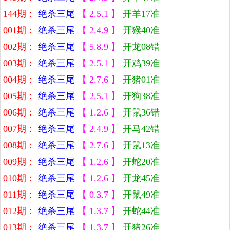
144期：
绝杀三尾
【
2.5.1
】
开羊17准
001期：
绝杀三尾
【
2.4.9
】
开猴40准
002期：
绝杀三尾
【
5.8.9
】
开龙08错
003期：
绝杀三尾
【
2.5.1
】
开鸡39准
004期：
绝杀三尾
【
2.7.6
】
开猪01准
005期：
绝杀三尾
【
2.5.1
】
开狗38准
006期：
绝杀三尾
【
1.2.6
】
开鼠36错
007期：
绝杀三尾
【
2.4.9
】
开马42错
008期：
绝杀三尾
【
2.7.6
】
开鼠13准
009期：
绝杀三尾
【
1.2.6
】
开蛇20准
010期：
绝杀三尾
【
1.2.6
】
开龙45准
011期：
绝杀三尾
【
0.3.7
】
开鼠49准
012期：
绝杀三尾
【
1.3.7
】
开蛇44准
013期：
绝杀三尾
【
1.3.7
】
开猪26准