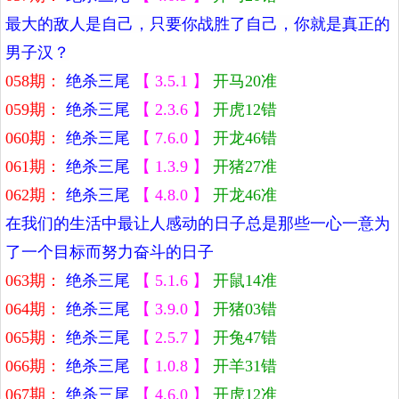
最大的敌人是自己，只要你战胜了自己，你就是真正的
男子汉？
058期：
绝杀三尾
【
3.5.1
】
开马20准
059期：
绝杀三尾
【
2.3.6
】
开虎12错
060期：
绝杀三尾
【
7.6.0
】
开龙46错
061期：
绝杀三尾
【
1.3.9
】
开猪27准
062期：
绝杀三尾
【
4.8.0
】
开龙46准
在我们的生活中最让人感动的日子总是那些一心一意为
了一个目标而努力奋斗的日子
063期：
绝杀三尾
【
5.1.6
】
开鼠14准
064期：
绝杀三尾
【
3.9.0
】
开猪03错
065期：
绝杀三尾
【
2.5.7
】
开兔47错
066期：
绝杀三尾
【
1.0.8
】
开羊31错
067期：
绝杀三尾
【
4.6.0
】
开虎12准