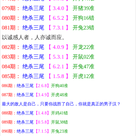
079期：
绝杀三尾
【
3.4.0
】
开猪39准
080期：
绝杀三尾
【
6.5.2
】
开狗16错
081期：
绝杀三尾
【
7.3.1
】
开兔23错
以诚感人者，人亦诚而应。
082期：
绝杀三尾
【
4.0.9
】
开龙22准
083期：
绝杀三尾
【
5.3.1
】
开鼠02准
084期：
绝杀三尾
【
6.2.1
】
开兔47准
085期：
绝杀三尾
【
1.5.8
】
开虎12准
086期：
绝杀三尾
【
2.6.8
】
开狗40准
087期：
绝杀三尾
【
3.4.9
】
开虎48准
最大的敌人是自己，只要你战胜了自己，你就是真正的男子汉？
088期：
绝杀三尾
【
1.4.8
】
开鸡41错
089期：
绝杀三尾
【
0.5.8
】
开鼠38错
090期：
绝杀三尾
【
7.1.5
】
开兔23准