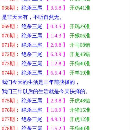
068期：
绝杀三尾
【
3.5.8
】
开鸡41准
是非天天有，不听自然无。
069期：
绝杀三尾
【
0.3.5
】
开鸡29准
070期：
绝杀三尾
【
1.4.3
】
开猴06准
071期：
绝杀三尾
【
2.9.8
】
开马08错
072期：
绝杀三尾
【
6.3.9
】
开龙46错
073期：
绝杀三尾
【
1.2.8
】
开狗40准
074期：
绝杀三尾
【
6.5.4
】
开羊19准
我们今天的生活是三年前抉择的，
我们三年以后的生活就是今天抉择的。
075期：
绝杀三尾
【
2.3.8
】
开虎48错
076期：
绝杀三尾
【
1.0.9
】
开猪15准
077期：
绝杀三尾
【
4.9.3
】
开虎12准
078期：
绝杀三尾
【
1.5.2
】
开狗40准