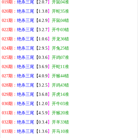
019期：
绝杀三尾
【2.0.7
】
开鼠04准
020期：
绝杀三尾
【1.3.8
】
开蛇35准
021期：
绝杀三尾
【4.2.9
】
开鼠04错
022期：
绝杀三尾
【3.2.7
】
开牛03错
023期：
绝杀三尾
【1.0.6
】
开龙36错
024期：
绝杀三尾
【2.9.5
】
开兔25错
025期：
绝杀三尾
【0.3.6
】
开鸡07准
026期：
绝杀三尾
【3.6.9
】
开蛇11准
027期：
绝杀三尾
【4.0.9
】
开猴44错
028期：
绝杀三尾
【3.2.5
】
开鸡43错
029期：
绝杀三尾
【3.6.8
】
开虎14准
030期：
绝杀三尾
【1.2.0
】
开牛03准
031期：
绝杀三尾
【4.5.9
】
开猴20准
032期：
绝杀三尾
【0.3.4
】
开羊33错
033期：
绝杀三尾
【1.3.6
】
开马10准