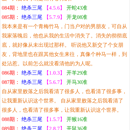
084期：
绝杀三尾
【4.5.6】
开蛇43准
085期：
绝杀三尾
【5.7.9】
开龙08准
我本来是有一个青梅竹马，门当户对的男朋友，可自从
我家落魄后，他也从我的生活中消失了。消失的彻彻底
底，就好像从未出现过那样。
听说他又新交了个女朋
友，背地里也在跟其他女生来往，真像个种马一样，到
处沾惹。以前怎么就没看清他的为人呢。
086期：
绝杀三尾
【1.0.3】
开羊29准
087期：
绝杀三尾
【5.6.7】
开马30准
自从家里败落之后我看清了很多人，也看清了很多事，
让我重新认识这个世界。
自从家里败落之后我看清了
很多人，也看清了很多事，让我重新认识这个世界。
088期：
绝杀三尾
【1.5.7】
开猴16准
089期：
绝杀三尾
【2.8.7】
开鼠36准