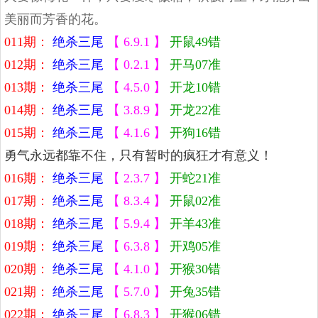
美丽而芳香的花。
011期：
绝杀三尾
【
6.9.1
】
开鼠49错
012期：
绝杀三尾
【
0.2.1
】
开马07准
013期：
绝杀三尾
【
4.5.0
】
开龙10错
014期：
绝杀三尾
【
3.8.9
】
开龙22准
015期：
绝杀三尾
【
4.1.6
】
开狗16错
勇气永远都靠不住，只有暂时的疯狂才有意义！
016期：
绝杀三尾
【
2.3.7
】
开蛇21准
017期：
绝杀三尾
【
8.3.4
】
开鼠02准
018期：
绝杀三尾
【
5.9.4
】
开羊43准
019期：
绝杀三尾
【
6.3.8
】
开鸡05准
020期：
绝杀三尾
【
4.1.0
】
开猴30错
021期：
绝杀三尾
【
5.7.0
】
开兔35错
022期：
绝杀三尾
【
6.8.3
】
开猴06错