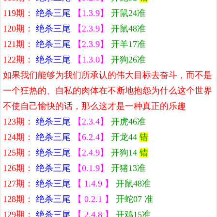
119期：
绝杀三尾
【1.3.9】
开鼠24准
120期：
绝杀三尾
【2.3.9】
开鼠48准
121期：
绝杀三尾
【2.3.9】
开羊17准
122期：
绝杀三尾
【1.3.0】
开狗26准
如果我们能够为我们所承认的伟大目标去奋斗，而不是
一个狂热的、自私的肉体在不断地抱怨为什么这个世界
不使自己愉快的话，那么这才是一种真正的乐趣
123期：
绝杀三尾
【2.3.4】
开虎46准
124期：
绝杀三尾
【6.2.4】
开龙44
错
125期：
绝杀三尾
【2.4.9】
开狗14
错
126期：
绝杀三尾
【0.1.9】
开猪13准
127期：
绝杀三尾
【
1.4.9
】
开鼠48准
128期：
绝杀三尾
【
0.2.1
】
开蛇07
准
129期：
绝杀三尾
【
2.4.8
】
开鸡15准