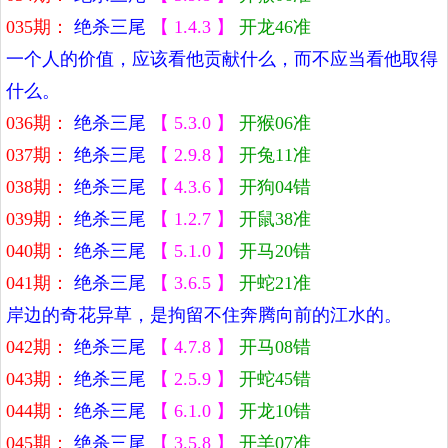
035期：
绝杀三尾
【
1.4.3
】
开龙46准
一个人的价值，应该看他贡献什么，而不应当看他取得
什么。
036期：
绝杀三尾
【
5.3.0
】
开猴06准
037期：
绝杀三尾
【
2.9.8
】
开兔11准
038期：
绝杀三尾
【
4.3.6
】
开狗04错
039期：
绝杀三尾
【
1.2.7
】
开鼠38准
040期：
绝杀三尾
【
5.1.0
】
开马20错
041期：
绝杀三尾
【
3.6.5
】
开蛇21准
岸边的奇花异草，是拘留不住奔腾向前的江水的。
042期：
绝杀三尾
【
4.7.8
】
开马08错
043期：
绝杀三尾
【
2.5.9
】
开蛇45错
044期：
绝杀三尾
【
6.1.0
】
开龙10错
045期：
绝杀三尾
【
3.5.8
】
开羊07准