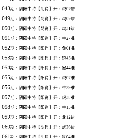
048
期：阴阳中特【阴肖】开：鸡07错
049
期：阴阳中特【阴肖】开：鸡07错
050
期：阴阳中特【阴肖】开：鸡31错
051
期：阴阳中特【阳肖】开：牛27准
052
期：阴阳中特【阳肖】开：兔01准
053
期：阴阳中特【阳肖】开：鸡43准
054
期：阴阳中特【阳肖】开：猴44准
055
期：阴阳中特【阳肖】开：鸡07准
056
期：阴阳中特【阳肖】开：牛39准
057
期：阴阳中特【阳肖】开：虎38准
058
期：阴阳中特【阳肖】开：牛15准
059
期：阴阳中特【阳肖】开：龙12错
060
期：阴阳中特【阴肖】开：虎26错
061
期：阴阳中特【阴肖】开：鼠04准