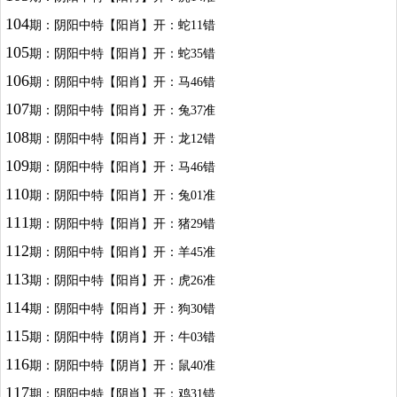
104
期：阴阳中特【阳肖】开：蛇11错
105
期：阴阳中特【阳肖】开：蛇35错
106
期：阴阳中特【阳肖】开：马46错
107
期：阴阳中特【阳肖】开：兔37准
108
期：阴阳中特【阳肖】开：龙12错
109
期：阴阳中特【阳肖】开：马46错
110
期：阴阳中特【阳肖】开：兔01准
111
期：阴阳中特【阳肖】开：猪29错
112
期：阴阳中特【阳肖】开：羊45准
113
期：阴阳中特【阳肖】开：虎26准
114
期：阴阳中特【阳肖】开：狗30错
115
期：阴阳中特【阴肖】开：牛03错
116
期：阴阳中特【阴肖】开：鼠40准
117
期：阴阳中特【阴肖】开：鸡31错