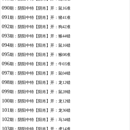
090
期：阴阳中特【阴肖】开：鼠16准
091
期：阴阳中特【阴肖】开：猪41准
092
期：阴阳中特【阴肖】开：狗42准
093
期：阴阳中特【阴肖】开：猴44错
094
期：阴阳中特【阳肖】开：鼠16错
095
期：阴阳中特【阳肖】开：猴08准
096
期：阴阳中特【阳肖】开：牛03准
097
期：阴阳中特【阳肖】开：鼠04错
098
期：阴阳中特【阳肖】开：龙12错
099
期：阴阳中特【阳肖】开：鼠28错
100
期：阴阳中特【阳肖】开：龙12错
101
期：阴阳中特【阳肖】开：龙36错
102
期：阴阳中特【阳肖】开：马34错
103
期：阴阳中特【阳肖】开：虎14准