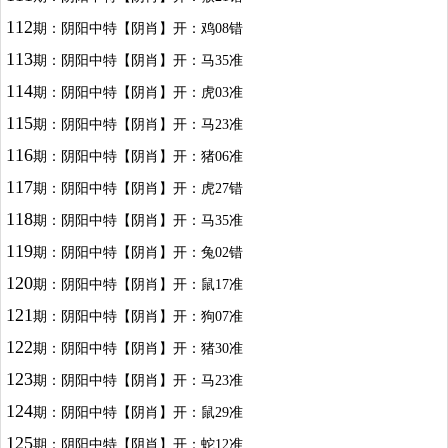
112
期：阴阳中特【阴肖】开：鸡08错
113
期：阴阳中特【阴肖】开：马35准
114
期：阴阳中特【阴肖】开：虎03准
115
期：阴阳中特【阴肖】开：马23准
116
期：阴阳中特【阴肖】开：猪06准
117
期：阴阳中特【阴肖】开：虎27错
118
期：阴阳中特【阴肖】开：马35准
119
期：阴阳中特【阴肖】开：兔02错
120
期：阴阳中特【阴肖】开：鼠17准
121
期：阴阳中特【阴肖】开：狗07准
122
期：阴阳中特【阴肖】开：猪30准
123
期：阴阳中特【阴肖】开：马23准
124
期：阴阳中特【阴肖】开：鼠29准
125
期：阴阳中特【阴肖】开：蛇12准