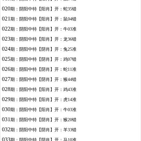
020
期：阴阳中特【阳肖】开：蛇35错
021
期：阴阳中特【阳肖】开：鼠04错
022
期：阴阳中特【阳肖】开：牛03准
023
期：阴阳中特【阳肖】开：龙36错
024
期：阴阳中特【阴肖】开：兔25准
025
期：阴阳中特【阴肖】开：鸡07错
026
期：阴阳中特【阴肖】开：蛇11准
027
期：阴阳中特【阴肖】开：猴44错
028
期：阴阳中特【阳肖】开：鸡43准
029
期：阴阳中特【阳肖】开：虎14准
030
期：阴阳中特【阳肖】开：牛03准
031
期：阴阳中特【阴肖】开：猴20错
032
期：阴阳中特【阴肖】开：羊33错
033
期：阴阳中特【阴肖】开：马10准