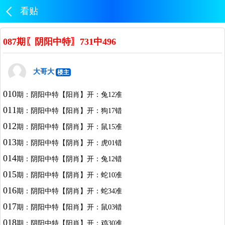
看贴
087期〖阴阳中特〗731中496
大哥大
楼主
010
期：阴阳中特【阳肖】开：兔12准
011
期：阴阳中特【阳肖】开：狗17错
012
期：阴阳中特【阴肖】开：鼠15准
013
期：阴阳中特【阴肖】开：虎01错
014
期：阴阳中特【阴肖】开：兔12错
015
期：阴阳中特【阴肖】开：蛇10准
016
期：阴阳中特【阴肖】开：蛇34准
017
期：阴阳中特【阳肖】开：鼠03错
018
期：阴阳中特【阳肖】开：鸡30准