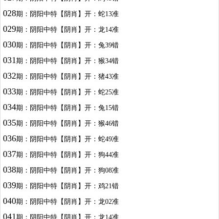
028
期：阴阳中特【阴肖】开：蛇13准
029
期：阴阳中特【阴肖】开：龙14准
030
期：阴阳中特【阴肖】开：兔39错
031
期：阴阳中特【阴肖】开：猴34错
032
期：阴阳中特【阴肖】开：猪43准
033
期：阴阳中特【阴肖】开：蛇25准
034
期：阴阳中特【阴肖】开：兔15错
035
期：阴阳中特【阴肖】开：猴46错
036
期：阴阳中特【阴肖】开：蛇49准
037
期：阴阳中特【阴肖】开：狗44准
038
期：阴阳中特【阴肖】开：狗08准
039
期：阴阳中特【阴肖】开：鸡21错
040
期：阴阳中特【阴肖】开：龙02准
041
期：阴阳中特【阴肖】开：龙14准