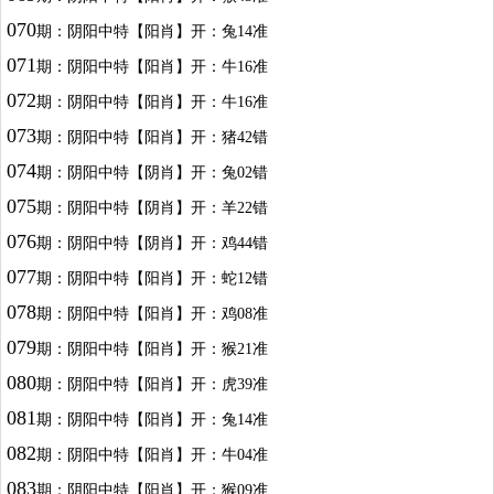
070
期：阴阳中特【阳肖】开：兔14准
071
期：阴阳中特【阳肖】开：牛16准
072
期：阴阳中特【阳肖】开：牛16准
073
期：阴阳中特【阳肖】开：猪42错
074
期：阴阳中特【阴肖】开：兔02错
075
期：阴阳中特【阴肖】开：羊22错
076
期：阴阳中特【阴肖】开：鸡44错
077
期：阴阳中特【阳肖】开：蛇12错
078
期：阴阳中特【阳肖】开：鸡08准
079
期：阴阳中特【阳肖】开：猴21准
080
期：阴阳中特【阳肖】开：虎39准
081
期：阴阳中特【阳肖】开：兔14准
082
期：阴阳中特【阳肖】开：牛04准
083
期：阴阳中特【阳肖】开：猴09准