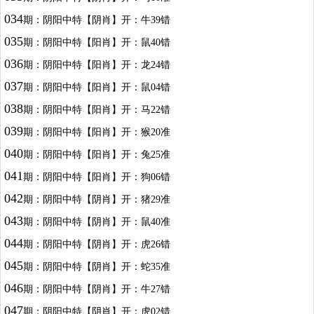
034
期：阴阳中特【阴肖】开：牛39错
035
期：阴阳中特【阳肖】开：鼠40错
036
期：阴阳中特【阳肖】开：龙24错
037
期：阴阳中特【阳肖】开：鼠04错
038
期：阴阳中特【阳肖】开：马22错
039
期：阴阳中特【阳肖】开：猴20准
040
期：阴阳中特【阳肖】开：兔25准
041
期：阴阳中特【阳肖】开：狗06错
042
期：阴阳中特【阴肖】开：猪29准
043
期：阴阳中特【阴肖】开：鼠40准
044
期：阴阳中特【阴肖】开：虎26错
045
期：阴阳中特【阴肖】开：蛇35准
046
期：阴阳中特【阴肖】开：牛27错
047
期：阴阳中特【阴肖】开：虎02错