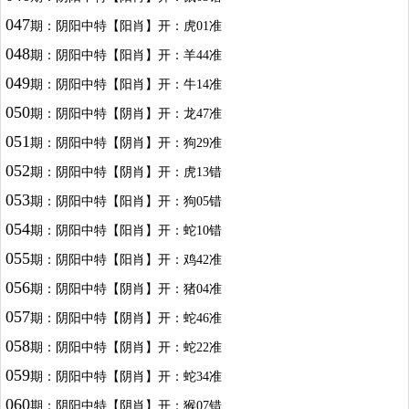
047
期：阴阳中特【阳肖】开：虎01准
048
期：阴阳中特【阳肖】开：羊44准
049
期：阴阳中特【阳肖】开：牛14准
050
期：阴阳中特【阴肖】开：龙47准
051
期：阴阳中特【阴肖】开：狗29准
052
期：阴阳中特【阴肖】开：虎13错
053
期：阴阳中特【阳肖】开：狗05错
054
期：阴阳中特【阳肖】开：蛇10错
055
期：阴阳中特【阳肖】开：鸡42准
056
期：阴阳中特【阴肖】开：猪04准
057
期：阴阳中特【阴肖】开：蛇46准
058
期：阴阳中特【阴肖】开：蛇22准
059
期：阴阳中特【阴肖】开：蛇34准
060
期：阴阳中特【阴肖】开：猴07错