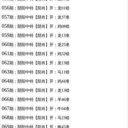
056
期：阴阳中特【阳肖】开：龙01错
057
期：阴阳中特【阴肖】开：龙37准
058
期：阴阳中特【阴肖】开：鸡08错
059
期：阴阳中特【阴肖】开：龙13准
060
期：阴阳中特【阴肖】开：龙25准
061
期：阴阳中特【阴肖】开：鸡32错
062
期：阴阳中特【阳肖】开：龙13错
063
期：阴阳中特【阳肖】开：马11错
064
期：阴阳中特【阳肖】开：鸡44准
065
期：阴阳中特【阳肖】开：龙13错
066
期：阴阳中特【阳肖】开：羊46准
067
期：阴阳中特【阳肖】开：牛04准
068
期：阴阳中特【阳肖】开：马23错
069
期：阴阳中特【阳肖】开：猴45准