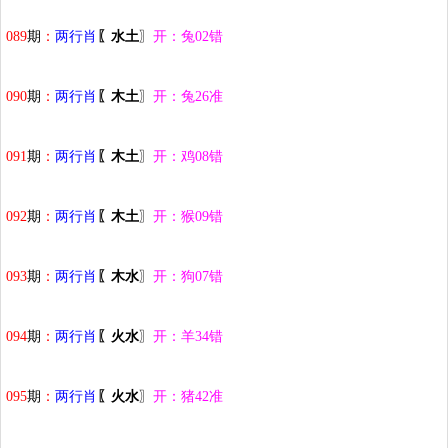
089
期
：
两行肖
〖水土
〗
开：兔02错
090
期
：
两行肖
〖木土
〗
开：兔26
准
091
期
：
两行肖
〖木土
〗
开：鸡08错
092
期
：
两行肖
〖木土
〗
开：猴09错
093
期
：
两行肖
〖木水
〗
开：狗07错
094
期
：
两行肖
〖火水
〗
开：羊34错
095
期
：
两行肖
〖火水
〗
开：猪42
准