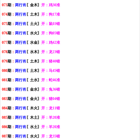
073
期
：
两行肖
〖金木
〗
开：鸡30
准
074
期
：
两行肖
〖土木
〗
开：狗17
准
075
期
：
两行肖
〖土火
〗
开：鼠03错
076
期
：
两行肖
〖水火
〗
开：狗05错
077
期
：
两行肖
〖水金
〗
开：鸡42
准
078
期
：
两行肖
〖水木
〗
开：龙23错
079
期
：
两行肖
〖土木
〗
开：猪40错
080
期
：
两行肖
〖土木
〗
开：马45错
081
期
：
两行肖
〖土水
〗
开：蛇46
准
082
期
：
两行肖
〖金水
〗
开：兔36错
083
期
：
两行肖
〖金火
〗
开：猪04错
084
期
：
两行肖
〖木火
〗
开：龙11错
085
期
：
两行肖
〖木土
〗
开：羊20
准
086
期
：
两行肖
〖水土
〗
开：羊20
准
087
期
：
两行肖
〖水火
〗
开：龙35错