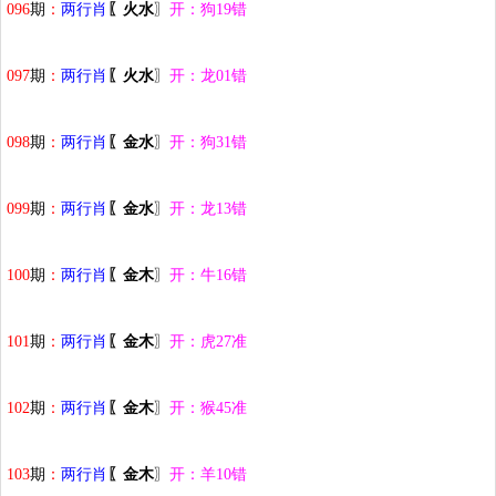
096
期
：
两行肖
〖火水
〗
开：狗19错
097
期
：
两行肖
〖火水
〗
开：龙01错
098
期
：
两行肖
〖金水
〗
开：狗31错
099
期
：
两行肖
〖金水
〗
开：龙13错
100
期
：
两行肖
〖金木
〗
开：牛16错
101
期
：
两行肖
〖金木
〗
开：虎27
准
102
期
：
两行肖
〖金木
〗
开：猴45
准
103
期
：
两行肖
〖金木
〗
开：羊10错