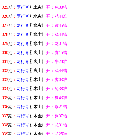
025
期
：
两行肖
〖土火
〗
开：兔38错
026
期
：
两行肖
〖水火
〗
开：鸡44
准
027
期
：
两行肖
〖水火
〗
开：猴45错
028
期
：
两行肖
〖水土
〗
开：鸡44错
029
期
：
两行肖
〖水土
〗
开：龙01错
030
期
：
两行肖
〖火土
〗
开：虎15错
031
期
：
两行肖
〖火土
〗
开：牛28
准
032
期
：
两行肖
〖火土
〗
开：鸡44错
033
期
：
两行肖
〖木土
〗
开：虎03
准
034
期
：
两行肖
〖木土
〗
开：兔38
准
035
期
：
两行肖
〖木土
〗
开：狗43
准
036
期
：
两行肖
〖木土
〗
开：猴21错
037
期
：
两行肖
〖木金
〗
开：狗07错
038
期
：
两行肖
〖木金
〗
开：龙01错
039
期
：
两行肖
〖木金
〗
开：龙25
准