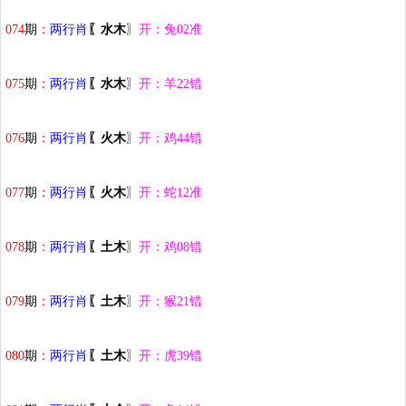
074
期
：
两行肖
〖水木
〗
开：兔02
准
075
期
：
两行肖
〖水木
〗
开：羊22错
076
期
：
两行肖
〖火木
〗
开：鸡44错
077
期
：
两行肖
〖火木
〗
开：蛇12
准
078
期
：
两行肖
〖土木
〗
开：鸡08错
079
期
：
两行肖
〖土木
〗
开：猴21错
080
期
：
两行肖
〖土木
〗
开：虎39错