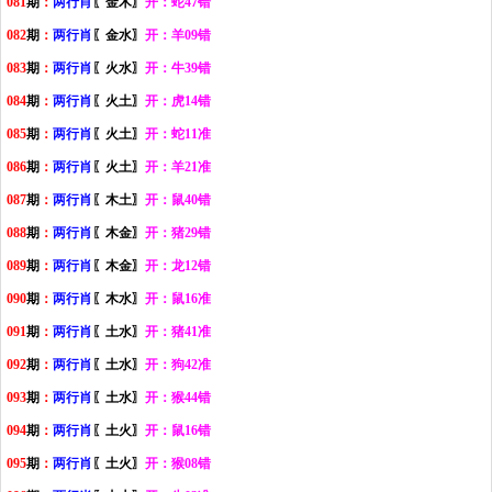
081
期
：
两行肖
〖金木
〗
开：蛇47错
082
期
：
两行肖
〖金水
〗
开：羊09错
083
期
：
两行肖
〖火水
〗
开：牛39错
084
期
：
两行肖
〖火土
〗
开：虎14错
085
期
：
两行肖
〖火土
〗
开：蛇11
准
086
期
：
两行肖
〖火土
〗
开：羊21
准
087
期
：
两行肖
〖木土
〗
开：鼠40错
088
期
：
两行肖
〖木金
〗
开：猪29错
089
期
：
两行肖
〖木金
〗
开：龙12错
090
期
：
两行肖
〖木水
〗
开：鼠16
准
091
期
：
两行肖
〖土水
〗
开：猪41
准
092
期
：
两行肖
〖土水
〗
开：狗42
准
093
期
：
两行肖
〖土水
〗
开：猴44错
094
期
：
两行肖
〖土火
〗
开：鼠16错
095
期
：
两行肖
〖土火
〗
开：猴08错