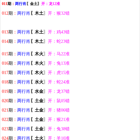
011
期
：
两行肖
〖金土
〗
开：龙12
准
012
期
：
两行肖
〖木土
〗
开：猴32错
013
期
：
两行肖
〖木土
〗
开：鸡43错
014
期
：
两行肖
〖木土
〗
开：蛇23错
015
期
：
两行肖
〖木火
〗
开：马22
准
016
期
：
两行肖
〖木火
〗
开：兔13
准
017
期
：
两行肖
〖木火
〗
开：虎15
准
018
期
：
两行肖
〖水火
〗
开：蛇24
准
019
期
：
两行肖
〖水金
〗
开：龙37错
020
期
：
两行肖
〖土金
〗
开：鼠05错
021
期
：
两行肖
〖土金
〗
开：猪06错
022
期
：
两行肖
〖土金
〗
开：猴21
准
023
期
：
两行肖
〖土金
〗
开：兔38错
024
期
：
两行肖
〖土火
〗
开：羊10
准