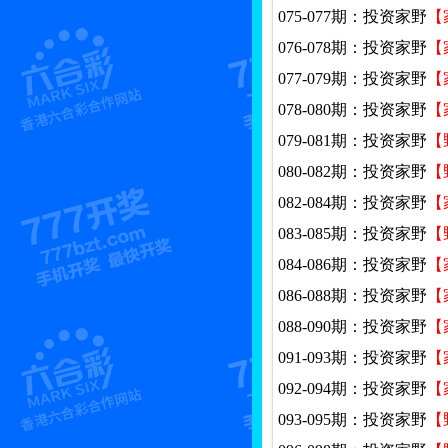
075-077期：投资家野
【
076-078期：投资家野
【
077-079期：投资家野
【
078-080期：投资家野
【
079-081期：投资家野
【
080-082期：投资家野
【
082-084期：投资家野
【
083-085期：投资家野
【
084-086期：投资家野
【
086-088期：投资家野
【
088-090期：投资家野
【
091-093期：投资家野
【
092-094期：投资家野
【
093-095期：投资家野
【