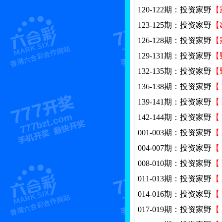
120-122期：投资家野
【
123-125期：投资家野
【
126-128期：投资家野
【
129-131期：投资家野
【
132-135期：投资家野
【
136-138期：投资家野
【
139-141期：投资家野
【
142-144期：投资家野
【
001-003期：投资家野
【
004-007期：投资家野
【
008-010期：投资家野
【
011-013期：投资家野
【
014-016期：投资家野
【
017-019期：投资家野
【