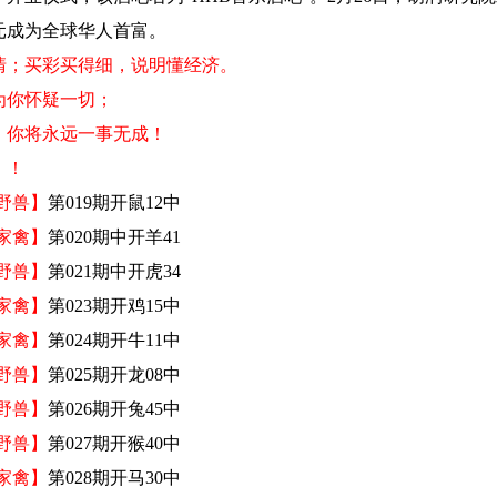
亿元成为全球华人首富。
清；买彩买得细，说明懂经济。
为你怀疑一切；
，你将永远一事无成！
！！
野兽】
第019期开鼠12中
家禽】
第020期中开羊41
野兽】
第021期中开虎34
家禽】
第023期开鸡15中
家禽】
第024期开牛11中
野兽】
第025期开龙08中
野兽】
第026期开兔45中
野兽】
第027期开猴40中
家禽】
第028期开马30中