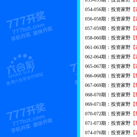
054-056期：投资家野
【
056-058期：投资家野
【
057-059期：投资家野
【
058-060期：投资家野
【
061-063期：投资家野
【
062-064期：投资家野
【
065-067期：投资家野
【
066-068期：投资家野
【
067-069期：投资家野
【
068-070期：投资家野
【
069-071期：投资家野
【
070-072期：投资家野
【
071-073期：投资家野
【
074-076期：投资家野
【