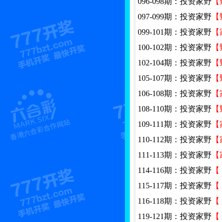
096-098期：投资家野
【
097-099期：投资家野
【
099-101期：投资家野
【
100-102期：投资家野
【
102-104期：投资家野
【
105-107期：投资家野
【
106-108期：投资家野
【
108-110期：投资家野
【
109-111期：投资家野
【
110-112期：投资家野
【
111-113期：投资家野
【
114-116期：投资家野
【
115-117期：投资家野
【
116-118期：投资家野
【
119-121期：投资家野
【