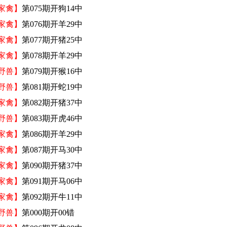
家禽】
第075期开狗14中
家禽】
第076期开羊29中
家禽】
第077期开猪25中
家禽】
第078期开羊29中
野兽】
第079期开猴16中
野兽】
第081期开蛇19中
家禽】
第082期开猪37中
野兽】
第083期开虎46中
家禽】
第086期开羊29中
家禽】
第087期开马30中
家禽】
第090期开猪37中
家禽】
第091期开马06中
家禽】
第092期开牛11中
野兽】
第000期开00错