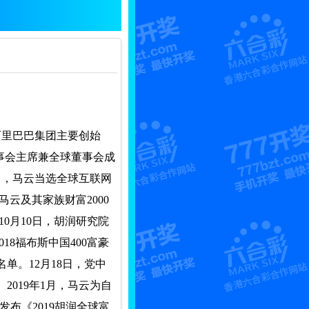
阿里巴巴集团主要创始
事会主席兼全球董事会成
0日，马云当选全球互联网
马云及其家族财富2000
0月10日，胡润研究院
18福布斯中国400富豪
名单。12月18日，党中
019年1月，马云为自
发布《2019胡润全球富