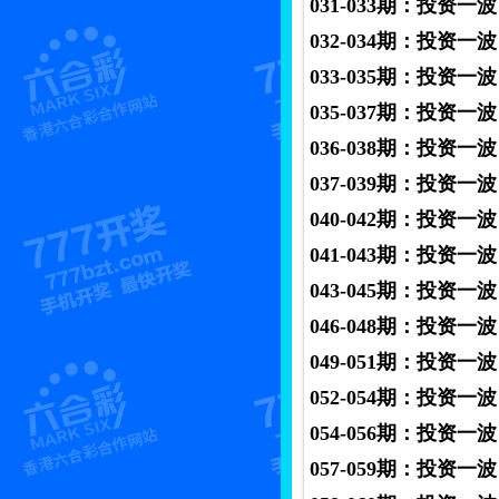
031-033期：投资一波
032-034期：投资一波
033-035期：投资一波
035-037期：投资一波
036-038期：投资一波
037-039期：投资一
040-042期：投资一波
041-043期：投资一波
043-045期：投资一
046-048期：投资一波
049-051期：投资一
052-054期：投资一波
054-056期：投资一
057-059期：投资一波