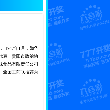
1947年1月，陶华
代表、贵阳市政治协
味食品有限责任公司
部、全国工商联推荐为