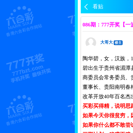
看贴
086期：777开奖【
大哥大
楼主
陶华碧，女，汉族，1
碧出生于贵州省湄潭
商委员会常务委员、
董事长、贵阳南明春梅
改革开放40年百名杰
买彩买得精，说明思
如果今天你很贫穷，
如果你什么都不敢尝