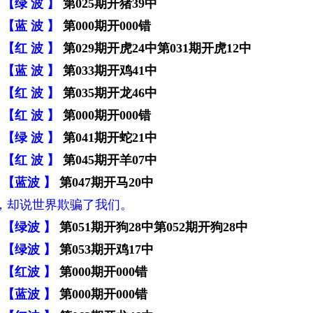
【绿
波
】
第025期开猪39
中
【蓝
波
】
第000期开000
错
【红
波
】
第029期开虎24
中
第031期开虎12
中
【蓝
波
】
第033期开鸡41
中
【红
波
】
第035期开龙46
中
【红
波
】
第000期开000
错
【绿
波
】
第041期开蛇21
中
【红
波
】
第045期开羊07
中
【蓝波
】
第047期开马20
中
，却说世界欺骗了我们。
【绿波
】
第051期开狗28
中
第052期开狗28
中
【绿波
】
第053期开鸡17
中
【红波
】
第000期开000
错
【蓝波
】
第000期开000
错