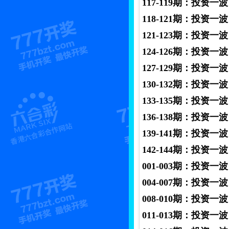
117-119期：投资一波
118-121期：投资一波
121-123期：投资一波
124-126期：投资一波
127-129期：投资一波
130-132期：投资一波
133-135期：投资一波
136-138期：投资一波
139-141期：投资一波
142-144期：投资一波
001-003期：投资一波
004-007期：投资一波
008-010期：投资一波
011-013期：投资一波