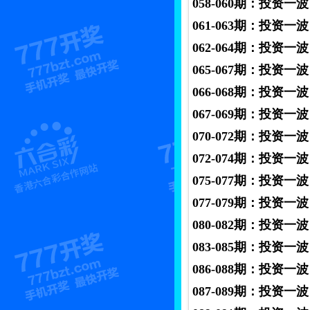
058-060期：投资一
061-063期：投资一波
062-064期：投资一
065-067期：投资一波
066-068期：投资一波
067-069期：投资一
070-072期：投资一波
072-074期：投资一
075-077期：投资一波
077-079期：投资一波
080-082期：投资一
083-085期：投资一
086-088期：投资一
087-089期：投资一