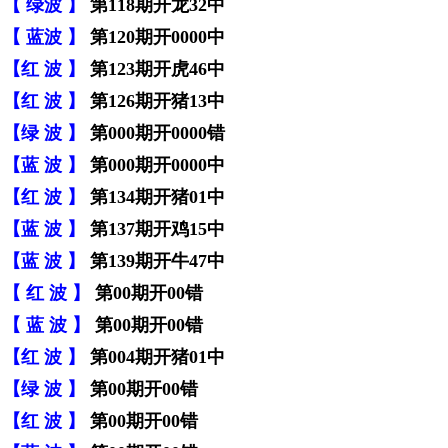
【
绿波
】
第118期开龙32
中
【
蓝波
】
第120期开0000
中
【红
波
】
第123期开虎46
中
【红
波
】
第126期开猪13
中
【绿
波
】
第000期开0000
错
【蓝
波
】
第000期开0000
中
【红
波
】
第134期开猪01
中
【蓝
波
】
第137期开鸡15
中
【蓝
波
】
第139期开牛47
中
【
红
波
】
第00期开00错
【
蓝
波
】
第00期开00错
【红
波
】
第004期开猪01
中
【绿
波
】
第00期开00错
【红
波
】
第00期开00
错