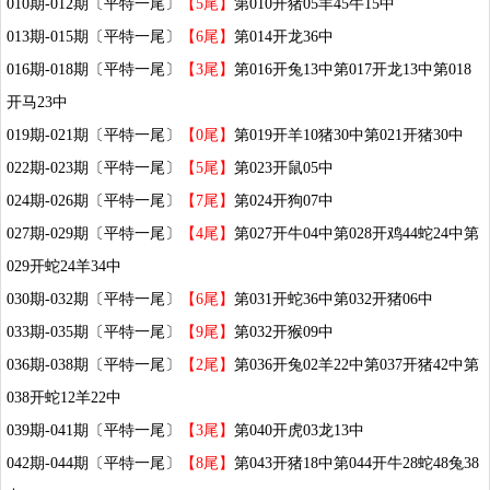
010期-012期〔平特一尾〕
【
5
尾】
第010开猪05羊45牛15中
013期-015期〔平特一尾〕
【
6
尾】
第014开龙36中
016期-018期〔平特一尾〕
【
3
尾】
第016开兔13中第017开龙13中第018
开马23中
019期-021期〔平特一尾〕
【
0
尾】
第019开羊10猪30中第021开猪30中
022期-023期〔平特一尾〕
【
5
尾】
第023开鼠05中
024期-026期〔平特一尾〕
【
7
尾】
第024开狗07中
027期-029期〔平特一尾〕
【
4
尾】
第027开牛04中第028开鸡44蛇24中第
029开蛇24羊34中
030期-032期〔平特一尾〕
【
6
尾】
第031开蛇36中第032开猪06中
033期-035期〔平特一尾〕
【
9
尾】
第032开猴09中
036期-038期〔平特一尾〕
【
2
尾】
第036开兔02羊22中第037开猪42中第
038开蛇12羊22中
039期-041期〔平特一尾〕
【
3
尾】
第040开虎03龙13中
042期-044期〔平特一尾〕
【
8
尾】
第043开猪18中第044开牛28蛇48兔38