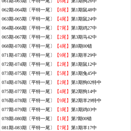
061期-063期〔平特一尾〕
【6尾】
第1期狗26中
062期-064期〔平特一尾〕
【8尾】
第1期鼠48中
063期-065期〔平特一尾〕
【4尾】
第1期鼠24中
064期-066期〔平特一尾〕
【7尾】
第1期鸡27中
065期-067期〔平特一尾〕
【2尾】
第3期马42中
068期-070期〔平特一尾〕
【4尾】
第0期00错
071期-073期〔平特一尾〕
【9尾】
第1期羊29中
072期-074期〔平特一尾〕
【2尾】
第1期鼠12中
073期-075期〔平特一尾〕
【5尾】
第1期兔45中
074期-076期〔平特一尾〕
【2尾】
第1期狗02特中
075期-077期〔平特一尾〕
【4尾】
第2期狗14中
076期-078期〔平特一尾〕
【9尾】
第2期羊29特中
077期-079期〔平特一尾〕
【3尾】
第1期鸡03中
078期-080期〔平特一尾〕
【1尾】
第?期00错
081期-083期〔平特一尾〕
【7尾】
第1期羊17中