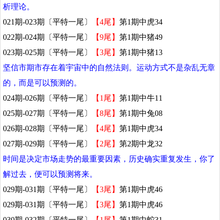
析理论。
021期-023期〔平特一尾〕
【4尾】
第1期中虎34
022期-024期〔平特一尾〕
【9尾】
第1期中猪49
023期-025期〔平特一尾〕
【3尾】
第1期中猪13
坚信市期市存在着宇宙中的自然法则。运动方式不是杂乱无章
的，而是可以预测的。
024期-026期〔平特一尾〕
【1尾】
第1期中牛11
025期-027期〔平特一尾〕
【8尾】
第1期中兔08
026期-028期〔平特一尾〕
【4尾】
第1期中虎34
027期-029期〔平特一尾〕
【2尾】
第2期中龙32
时间是决定市场走势的最重要因素，历史确实重复发生，你了
解过去，便可以预测将来。
029期-031期〔平特一尾〕
【3尾】
第1期中虎46
029期-031期〔平特一尾〕
【3尾】
第1期中虎46
030期-032期〔平特一尾〕
【1尾】
第1期中蛇31