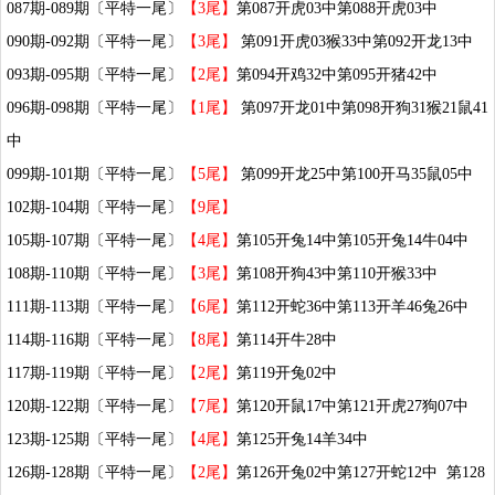
087期-089期〔平特一尾〕
【
3
尾】
第087开虎03中第088开虎03中
090期-092期〔平特一尾〕
【
3
尾】
第091开虎03猴33中第092开龙13中
093期-095期〔平特一尾〕
【
2
尾】
第094开鸡32中第095开猪42中
096期-098期〔平特一尾〕
【
1
尾】
第097开龙01中第098开狗31猴21鼠41
中
099期-101期〔平特一尾〕
【
5
尾】
第099开龙25中第100开马35鼠05中
102期-104期〔平特一尾〕
【
9
尾】
105期-107期〔平特一尾〕
【
4
尾】
第105开兔14中第105开兔14牛04中
108期-110期〔平特一尾〕
【
3
尾】
第108开狗43中第110开猴33中
111期-113期〔平特一尾〕
【
6
尾】
第112开蛇36中第113开羊46兔26中
114期-116期〔平特一尾〕
【
8
尾】
第114开牛28中
117期-119期〔平特一尾〕
【
2
尾】
第119开兔02中
120期-122期〔平特一尾〕
【
7
尾】
第120开鼠17中第121开虎27狗07中
123期-125期〔平特一尾〕
【
4
尾】
第125开兔14羊34中
126期-128期〔平特一尾〕
【
2
尾】
第126开兔02中第127开蛇12中 第128