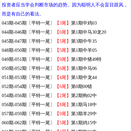
投资者应当学会判断市场的趋势。因为聪明人不会盲目跟风，
而是有自己的看法。
043期-045期〔平特一尾〕
【3尾】
第1期中鸡03
044期-046期〔平特一尾〕
【0尾】
第1期中马30龙20
045期-047期〔平特一尾〕
【5尾】
第3期中牛35
048期-050期〔平特一尾〕
【5尾】
第1期中羊05
049期-051期〔平特一尾〕
【9尾】
第1期中猪49特
050期-052期〔平特一尾〕
【6尾】
第1期中马06
051期-053期〔平特一尾〕
【4尾】
第1期中龙44
052期-054期〔平特一尾〕
【6尾】
第0期00错
054期-056期〔平特一尾〕
【2尾】
第2期狗02中
056期-058期〔平特一尾〕
【8尾】
第1期马18中
057期-059期〔平特一尾〕
【9尾】
第3期羊29中
060期-062期〔平特一尾〕
【5尾】
第1期鸡15中