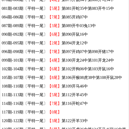
081期-083期〔平特一尾〕
【
5
尾】
第081开蛇35中第083开牛15中
084期-086期〔平特一尾〕
【
7
尾】
第085开鸡07中
087期-089期〔平特一尾〕
【
3
尾】
第089开牛03兔13中
090期-092期〔平特一尾〕
【
6
尾】
第090开鼠16中
093期-095期〔平特一尾〕
【
2
尾】
第094开龙12中
096期-098期〔平特一尾〕
【
7
尾】
第097开鸡07中第098开猪17中
099期-101期〔平特一尾〕
【
4
尾】
第100开龙24中第101开龙24中
102期-104期〔平特一尾〕
【
6
尾】
第102开狗06中第103开鼠16中
105期-107期〔平特一尾〕
【
8
尾】
第106开猴08虎38中第108开鼠28中
108期-110期〔平特一尾〕
【
0
尾】
第109开马46中
111期-113期〔平特一尾〕
【
5
尾】
第112开羊45中
114期-116期〔平特一尾〕
【
7
尾】
第116开蛇47中
117期-119期〔平特一尾〕
【
0
尾】
120期-122期〔平特一尾〕
【
3
尾】
第122开羊33中