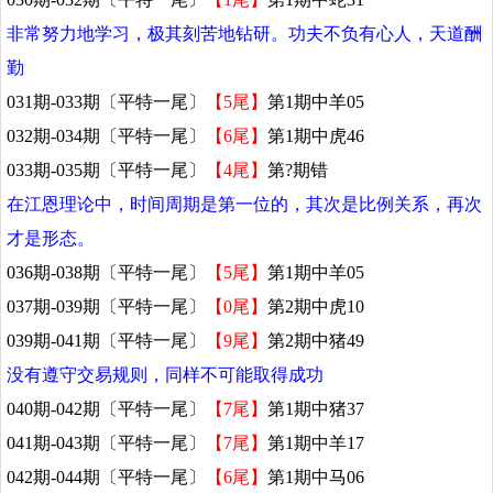
非常努力地学习，极其刻苦地钻研。功夫不负有心人，天道酬
勤
031期-033期〔平特一尾〕
【5尾】
第1期中羊05
032期-034期〔平特一尾〕
【6尾】
第1期中虎46
033期-035期〔平特一尾〕
【4尾】
第?期错
在江恩理论中，时间周期是第一位的，其次是比例关系，再次
才是形态。
036期-038期〔平特一尾〕
【5尾】
第1期中羊05
037期-039期〔平特一尾〕
【0尾】
第2期中虎10
039期-041期〔平特一尾〕
【9尾】
第2期中猪49
没有遵守交易规则，同样不可能取得成功
040期-042期〔平特一尾〕
【7尾】
第1期中猪37
041期-043期〔平特一尾〕
【7尾】
第1期中羊17
042期-044期〔平特一尾〕
【6尾】
第1期中马06