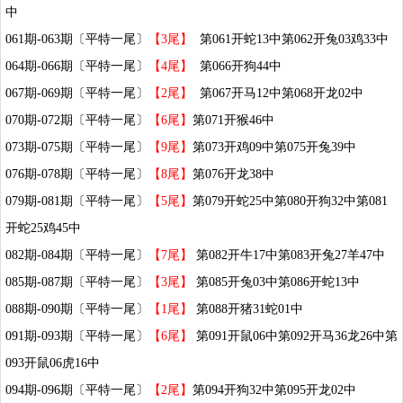
中
061期-063期〔平特一尾〕
【
3
尾】
第061开蛇13中第062开兔03鸡33中
064期-066期〔平特一尾〕
【
4
尾】
第066开狗44中
067期-069期〔平特一尾〕
【
2
尾】
第067开马12中第068开龙02中
070期-072期〔平特一尾〕
【
6
尾】
第071开猴46中
073期-075期〔平特一尾〕
【
9
尾】
第073开鸡09中第075开兔39中
076期-078期〔平特一尾〕
【
8
尾】
第076开龙38中
079期-081期〔平特一尾〕
【
5
尾】
第079开蛇25中第080开狗32中第081
开蛇25鸡45中
082期-084期〔平特一尾〕
【
7
尾】
第082开牛17中第083开兔27羊47中
085期-087期〔平特一尾〕
【
3
尾】
第085开兔03中第086开蛇13中
088期-090期〔平特一尾〕
【
1
尾】
第088开猪31蛇01中
091期-093期〔平特一尾〕
【
6
尾】
第091开鼠06中第092开马36龙26中第
093开鼠06虎16中
094期-096期〔平特一尾〕
【
2
尾】
第094开狗32中第095开龙02中