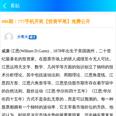
看贴
086期：777手机开奖【投资平尾】免费公开
大哥大
楼主
威廉·江恩(William D.Gann)，1878年出生于美国德州，二十世
纪最著名的投资家。在股票市场上的骄人成绩至今无人可比。
江恩运用天文学、数学、几何学等方面的知识创立了独特的技
术分析理论。其中包括波动法则、周期理论、江恩角度线、江
恩四方形、江恩六角形等等。江恩坚信股市期市存在着宇宙中
的自然法则。股价运动《江恩:华尔街四十五年》《江恩:华尔
街四十五年》方式不是杂乱无章的，而是可以预测的。每一种
股票都拥有一个独特的波动率，它主宰着市场价位的升跌。他
还认为，时间是决定市场走势的最重要因素，历史确实重复发