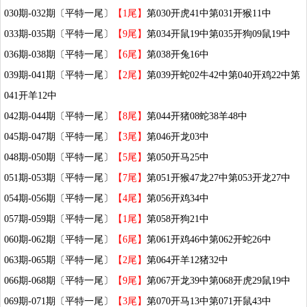
030期-032期〔平特一尾〕
【
1
尾】
第030开虎41中第031开猴11中
033期-035期〔平特一尾〕
【
9
尾】
第034开鼠19中第035开狗09鼠19中
036期-038期〔平特一尾〕
【
6
尾】
第038开兔16中
039期-041期〔平特一尾〕
【
2
尾】
第039开蛇02牛42中第040开鸡22中第
041开羊12中
042期-044期〔平特一尾〕
【
8
尾】
第044开猪08蛇38羊48中
045期-047期〔平特一尾〕
【
3
尾】
第046开龙03中
048期-050期〔平特一尾〕
【
5
尾】
第050开马25中
051期-053期〔平特一尾〕
【
7
尾】
第051开猴47龙27中第053开龙27中
054期-056期〔平特一尾〕
【
4
尾】
第056开鸡34中
057期-059期〔平特一尾〕
【
1
尾】
第058开狗21中
060期-062期〔平特一尾〕
【
6
尾】
第061开鸡46中第062开蛇26中
063期-065期〔平特一尾〕
【
2
尾】
第064开羊12猪32中
066期-068期〔平特一尾〕
【
9
尾】
第067开龙39中第068开虎29鼠19中
069期-071期〔平特一尾〕
【
3
尾】
第070开马13中第071开鼠43中