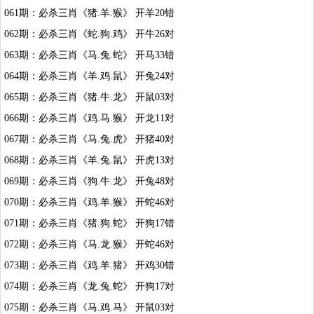
061期：必杀三肖《猪.羊.猴》 开羊20错
062期：必杀三肖《蛇.狗.鸡》 开牛26对
063期：必杀三肖《马.兔.蛇》 开马33错
064期：必杀三肖《羊.鸡.鼠》 开兔24对
065期：必杀三肖《猪.牛.龙》 开鼠03对
066期：必杀三肖《鸡.马.猴》 开龙11对
067期：必杀三肖《马.兔.虎》 开猪40对
068期：必杀三肖《羊.兔.鼠》 开虎13对
069期：必杀三肖《狗.牛.龙》 开兔48对
070期：必杀三肖《鸡.羊.猴》 开蛇46对
071期：必杀三肖《猪.狗.蛇》 开狗17错
072期：必杀三肖《马.龙.猴》 开蛇46对
073期：必杀三肖《鸡.羊.猪》 开鸡30错
074期：必杀三肖《龙.兔.蛇》 开狗17对
075期：必杀三肖《马.鸡.马》 开鼠03对