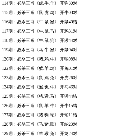
114期：必杀三肖《虎.牛.羊》 开狗30对
115期：必杀三肖《鼠.虎.鸡》 开牛03对
116期：必杀三肖《牛.鼠.猴》 开鼠40错
117期：必杀三肖《牛.鼠.马》 开鸡31对
118期：必杀三肖《牛.鼠.狗》 开猴44对
119期：必杀三肖《马.牛.猴》 开鼠04对
120期：必杀三肖《猪.鸡.牛》 开猴08对
122期：必杀三肖《猴.羊.鸡》 开兔01对
123期：必杀三肖《鼠.鸡.兔》 开虎26对
124期：必杀三肖《猴.兔.牛》 开马46对
125期：必杀三肖《猪.猴.马》 开猴44错
126期：必杀三肖《鼠.羊.牛》 开牛15错
127期：必杀三肖《猪.狗.蛇》 开蛇11错
128期：必杀三肖《马.猪.鼠》 开蛇23对
129期：必杀三肖《羊.猴.兔》 开龙24对