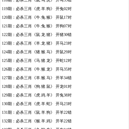
118期：必杀三肖《鼠.马.虎》 开马35错
119期：必杀三肖《虎.羊.狗》 开兔02对
120期：必杀三肖《牛.兔.猴》 开鼠17对
121期：必杀三肖《牛.兔.猴》 开狗07对
122期：必杀三肖《鼠.龙.猪》 开猪30错
123期：必杀三肖《羊.龙.猪》 开马23对
124期：必杀三肖《猪.猴.马》 开鼠29对
125期：必杀三肖《马.猪.龙》 开蛇12对
126期：必杀三肖《牛.猴.龙》 开马35对
127期：必杀三肖《羊.猴.马》 开羊34错
128期：必杀三肖《狗.猪.鼠》 开龙01对
129期：必杀三肖《虎.鸡.羊》 开兔38对
130期：必杀三肖《虎.羊.蛇》 开马23对
131期：必杀三肖《鼠.羊.狗》 开羊22错
132期：必杀三肖《猴.羊.鸡》 开羊22错