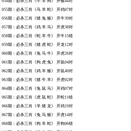
054期：必杀三肖《牛.羊.狗》 开猴44对
055期：必杀三肖《马.羊.蛇》 开鸡07对
056期：必杀三肖《猪.兔.猴》 开牛39对
057期：必杀三肖《鸡.羊.马》 开虎38对
058期：必杀三肖《蛇.羊.牛》 开牛15错
059期：必杀三肖《猪.虎.蛇》 开龙12对
060期：必杀三肖《兔.马.牛》 开虎26对
061期：必杀三肖《狗.虎.兔》 开鼠04对
062期：必杀三肖《鸡.羊.猴》 开鼠40对
063期：必杀三肖《猪.牛.羊》 开虎02对
064期：必杀三肖《兔.鼠.马》 开鸡07对
065期：必杀三肖《虎.鼠.蛇》 开蛇11错
066期：必杀三肖《羊.猪.龙》 开鸡19对
067期：必杀三肖《兔.马.猴》 开虎14对
068期：必杀三肖《狗.羊.蛇》 开狗06错