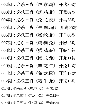
002期：必杀三肖《虎.猴.鸡》 开猪39对
003期：必杀三肖《虎.鸡.龙》 开鼠02对
004期：必杀三肖《兔.龙.虎》 开马33对
005期：必杀三肖《牛.狗..猪》 开狗05对
006期：必杀三肖《猴.蛇.龙》 开羊08对
007期：必杀三肖《鸡.狗.兔》 开猴43对
008期：必杀三肖《猴.鸡.蛇》 开蛇46错
009期：必杀三肖《鼠.龙.兔》 开龙11错
010期：必杀三肖《羊.龙.牛》 开兔12对
011期：必杀三肖《兔.龙.鼠》 开狗17对
012期：必杀三肖《猪.牛.龙》 开鼠15对
013期：必杀三肖《狗.猪.猴》 开虎01对
014期：必杀三肖《马.牛.兔》 开兔12错
015期：必杀三肖《蛇.马.鸡》 开蛇10错