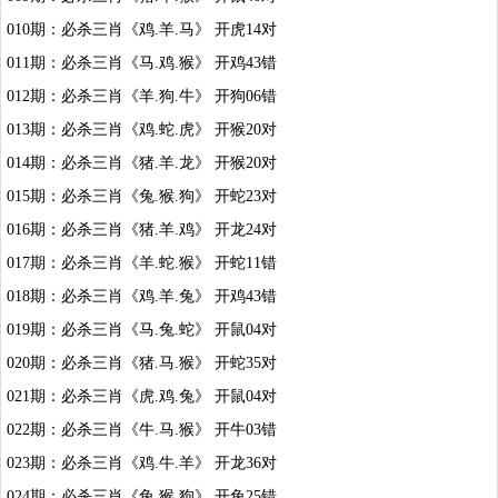
010期：必杀三肖《鸡.羊.马》 开虎14对
011期：必杀三肖《马.鸡.猴》 开鸡43错
012期：必杀三肖《羊.狗.牛》 开狗06错
013期：必杀三肖《鸡.蛇.虎》 开猴20对
014期：必杀三肖《猪.羊.龙》 开猴20对
015期：必杀三肖《兔.猴.狗》 开蛇23对
016期：必杀三肖《猪.羊.鸡》 开龙24对
017期：必杀三肖《羊.蛇.猴》 开蛇11错
018期：必杀三肖《鸡.羊.兔》 开鸡43错
019期：必杀三肖《马.兔.蛇》 开鼠04对
020期：必杀三肖《猪.马.猴》 开蛇35对
021期：必杀三肖《虎.鸡.兔》 开鼠04对
022期：必杀三肖《牛.马.猴》 开牛03错
023期：必杀三肖《鸡.牛.羊》 开龙36对
024期：必杀三肖《兔.猴.狗》 开兔25错