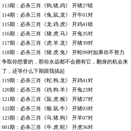
113期：必杀三肖《狗,猪,鸡》 开猪27错
114期：必杀三肖《兔,鼠,龙》 开牛01对
115期：必杀三肖《龙.鸡.虎》 开鸡41错
116期：必杀三肖《猪.虎.马》 开兔35对
117期：必杀三肖《虎.羊.龙》 开猪39对
118期：必杀三肖《猪.虎.兔》 开蛇09对如果你不努力
争取你想要的，那你永远都不会拥有它，翻身的机会来
了，还等什么下期跟我搞起
119期：必杀三肖《蛇.狗.龙》 开鸡41对
120期：必杀三肖《鸡.狗.羊》 开兔23对
121期：必杀三肖《鼠.虎.猴》 开猪27对
122期：必杀三肖《猴.鼠.牛》 开猪03对
123期：必杀三肖《马.猪.狗》 开羊07对
001期：必杀三肖《牛.虎.蛇》 开虎36对