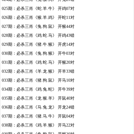
025期：必杀三肖《蛇.羊.牛》 开鸡07对
026期：必杀三肖《猴.羊.鸡》 开蛇11对
027期：必杀三肖《兔.狗.鼠》 开猴44对
028期：必杀三肖《鸡.蛇.马》 开鸡43错
029期：必杀三肖《猪.牛.猴》 开虎14对
030期：必杀三肖《兔.狗.猴》 开牛03对
031期：必杀三肖《鸡.蛇.马》 开猴20对
032期：必杀三肖《羊.龙.猴》 开羊33错
033期：必杀三肖《猪.狗.鼠》 开马10对
034期：必杀三肖《鸡.兔.蛇》 开牛39对
035期：必杀三肖《龙.猴.羊》 开鼠40对
036期：必杀三肖《马.兔.龙》 开龙24错
037期：必杀三肖《猪.马.牛》 开鼠04对
038期：必杀三肖《鸡.羊.猴》 开马22对