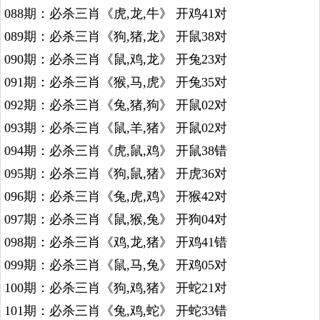
088期：必杀三肖《虎,龙,牛》 开鸡41对
089期：必杀三肖《狗,猪,龙》 开鼠38对
090期：必杀三肖《鼠,鸡,龙》 开兔23对
091期：必杀三肖《猴,马,虎》 开兔35对
092期：必杀三肖《兔,猪,狗》 开鼠02对
093期：必杀三肖《鼠,羊,猪》 开鼠02对
094期：必杀三肖《虎,鼠,鸡》 开鼠38错
095期：必杀三肖《狗,鼠,猪》 开虎36对
096期：必杀三肖《兔,虎,鸡》 开猴42对
097期：必杀三肖《鼠,猴,兔》 开狗04对
098期：必杀三肖《鸡,龙,猪》 开鸡41错
099期：必杀三肖《鼠,马,兔》 开鸡05对
100期：必杀三肖《狗,鸡,猪》 开蛇21对
101期：必杀三肖《兔,鸡,蛇》 开蛇33错