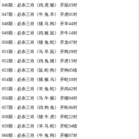
046期：必杀三肖《鸡.虎.猴》 开鼠03对
047期：必杀三肖《牛.兔.羊》 开虎01对
048期：必杀三肖《猪.马.狗》 开羊44对
049期：必杀三肖《鸡.猴.鼠》 开牛14对
050期：必杀三肖《猪.兔.蛇》 开龙47对
051期：必杀三肖《马.羊.鼠》 开狗29对
052期：必杀三肖《鸡.兔.猪》 开虎13对
053期：必杀三肖《鼠.蛇.狗》 开狗05错
054期：必杀三肖《猪.猴.马》 开蛇10对
055期：必杀三肖《羊.兔.蛇》 开鸡42对
056期：必杀三肖《马.牛.猴》 开猪04对
057期：必杀三肖《鸡.狗.兔》 开蛇46对
058期：必杀三肖《猪.牛.虎》 开蛇22对
059期：必杀三肖《羊.马.蛇》 开蛇34错
060期：必杀三肖《牛.兔.狗》 开猴07对