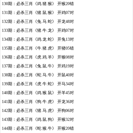
130期：必杀三肖《鸡.猪.猴》 开猴20错
131期：必杀三肖《猪.鼠.猴》 开鸡07对
132期：必杀三肖《兔.马.蛇》 开龙48对
133期：必杀三肖《猪.牛.龙》 开鸡07对
134期：必杀三肖《鸡.龙.蛇》 开兔13对
135期：必杀三肖《牛.猪.虎》 开猪05错
136期：必杀三肖《虎.鸡.羊》 开猴08对
137期：必杀三肖《兔.鼠.牛》 开鸡19对
138期：必杀三肖《蛇.马.牛》 开鼠40对
139期：必杀三肖《虎.牛.蛇》 开马34对
140期：必杀三肖《鸡.猴.鼠》 开羊45对
141期：必杀三肖《狗.牛.虎》 开龙36对
142期：必杀三肖《猪.马.虎》 开狗06对
143期：必杀三肖《鸡.鼠.狗》 开猴32对
144期：必杀三肖《蛇.猴.牛》 开猴20错