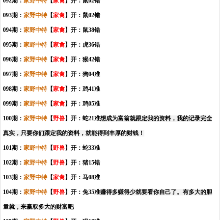
092期：
家野中特
【
家禽
】开：鼠02错
093期：
家野中特
【
家禽
】开：鼠02错
094期：
家野中特
【
家禽
】开：鼠38错
095期：
家野中特
【
家禽
】开：虎36错
096期：
家野中特
【
家禽
】开：猴42错
097期：
家野中特
【
家禽
】开：狗04准
098期：
家野中特
【
家禽
】开：鸡41准
099期：
家野中特
【
家禽
】开：鸡05准
100期：
家野中特
【
野兽
】开：蛇21准
想成为富翁就跟定我的资料，我的记录完全
真实，只要你们跟定我的资料，就能得到丰厚的财钱！
101期：
家野中特
【
野兽
】开：蛇33准
102期：
家野中特
【
野兽
】开：猪15错
103期：
家野中特
【
家禽
】开：马08准
104期：
家野中特
【
野兽
】开：兔35准
赚得多赚得少就要看你自己了。有多大的胆
量就，来赢取多大的财富吧