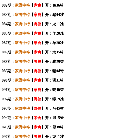
082期：
家野中特
【
家禽
】开：兔36错
083期：
家野中特
【
家禽
】开：猪04准
084期：
家野中特
【
野兽
】开：龙11准
085期：
家野中特
【
家禽
】开：羊20准
086期：
家野中特
【
家禽
】开：羊20准
087期：
家野中特
【
家禽
】开：龙35错
088期：
家野中特
【
野兽
】开：狗29错
089期：
家野中特
【
野兽
】开：猪04错
090期：
家野中特
【
家禽
】开：猴31错
091期：
家野中特
【
家禽
】开：蛇46错
092期：
家野中特
【
野兽
】开：猴19准
093期：
家野中特
【
野兽
】开：马45错
094期：
家野中特
【
家禽
】开：鼠15错
095期：
家野中特
【
家禽
】开：鼠39错
096期：
家野中特
【
野兽
】开：龙11准