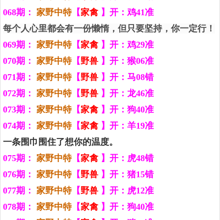
068期：
家野中特
【
家禽
】开：鸡41准
每个人心里都会有一份懒惰，但只要坚持，你一定行！
069期：
家野中特
【
家禽
】开：鸡29准
070期：
家野中特
【
野兽
】开：猴06准
071期：
家野中特
【
野兽
】开：马08错
072期：
家野中特
【
野兽
】开：龙46准
073期：
家野中特
【
家禽
】开：狗40准
074期：
家野中特
【
家禽
】开：羊19准
一条围巾围住了想你的温度。
075期：
家野中特
【
家禽
】开：虎48错
076期：
家野中特
【
野兽
】开：猪15错
077期：
家野中特
【
野兽
】开：虎12准
078期：
家野中特
【
家禽
】开：狗40准