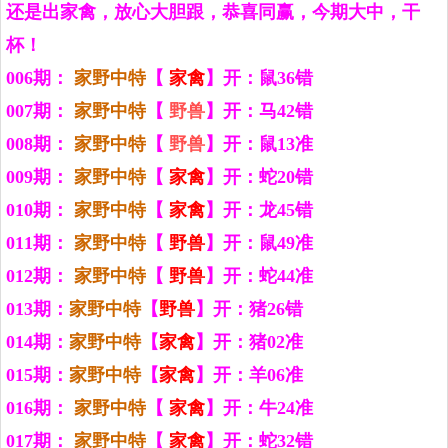
还是出家禽，放心大胆跟，恭喜同赢，今期大中，干
杯！
006期：
家野中特
【
家禽
】开：鼠36错
007期：
家野中特
【
野兽
】开：马42错
008期：
家野中特
【
野兽
】开：鼠13准
009期：
家野中特
【
家禽
】开：蛇20错
010期：
家野中特
【
家禽
】开：龙45错
011期：
家野中特
【
野兽
】开：鼠49准
012期：
家野中特
【
野兽
】开：蛇44准
013期：
家野中特
【
野兽
】开：猪26错
014期：
家野中特
【
家禽
】开：猪02准
015期：
家野中特
【
家禽
】开：羊06准
016期：
家野中特
【
家禽
】开：牛24准
017期：
家野中特
【
家禽
】开：蛇32错