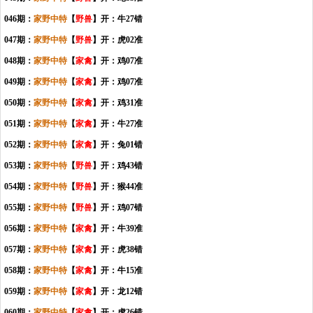
046期：
家野中特
【
野兽
】开：牛27错
047期：
家野中特
【
野兽
】开：虎02准
048期：
家野中特
【
家禽
】开：鸡07准
049期：
家野中特
【
家禽
】开：鸡07准
050期：
家野中特
【
家禽
】开：鸡31准
051期：
家野中特
【
家禽
】开：牛27准
052期：
家野中特
【
家禽
】开：兔01错
053期：
家野中特
【
野兽
】开：鸡43错
054期：
家野中特
【
野兽
】开：猴44准
055期：
家野中特
【
野兽
】开：鸡07错
056期：
家野中特
【
家禽
】开：牛39准
057期：
家野中特
【
家禽
】开：虎38错
058期：
家野中特
【
家禽
】开：牛15准
059期：
家野中特
【
家禽
】开：龙12错
060期：
家野中特
【
家禽
】开：虎26错