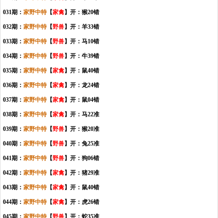
031期：
家野中特
【
家禽
】开：猴20错
032期：
家野中特
【
野兽
】开：羊33错
033期：
家野中特
【
野兽
】开：马10错
034期：
家野中特
【
野兽
】开：牛39错
035期：
家野中特
【
家禽
】开：鼠40错
036期：
家野中特
【
家禽
】开：龙24错
037期：
家野中特
【
家禽
】开：鼠04错
038期：
家野中特
【
家禽
】开：马22准
039期：
家野中特
【
野兽
】开：猴20准
040期：
家野中特
【
野兽
】开：兔25准
041期：
家野中特
【
野兽
】开：狗06错
042期：
家野中特
【
家禽
】开：猪29准
043期：
家野中特
【
家禽
】开：鼠40错
044期：
家野中特
【
家禽
】开：虎26错
045期：
家野中特
【
野兽
】开：蛇35准