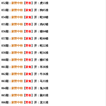
052期：
家野中特
【
野兽
】开：虎13准
053期：
家野中特
【
家禽
】开：狗05准
054期：
家野中特
【
家禽
】开：蛇10错
055期：
家野中特
【
野兽
】开：鸡42错
056期：
家野中特
【
野兽
】开：猪04错
057期：
家野中特
【
家禽
】开：蛇46错
058期：
家野中特
【
野兽
】开：蛇22准
059期：
家野中特
【
野兽
】开：蛇34准
060期：
家野中特
【
野兽
】开：猴07准
061期：
家野中特
【
家禽
】开：羊20准
062期：
家野中特
【
家禽
】开：牛26准
063期：
家野中特
【
家禽
】开：马33准
064期：
家野中特
【
野兽
】开：兔24准
065期：
家野中特
【
野兽
】开：鼠03准
066期：
家野中特
【
野兽
】开：龙11准