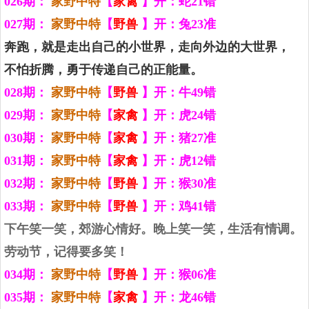
026期：
家野中特
【
家禽
】开：蛇21错
027期：
家野中特
【
野兽
】开：兔23准
奔跑，就是走出自己的小世界，走向外边的大世界，
不怕折腾，勇于传递自己的正能量。
028期：
家野中特
【
野兽
】开：牛49错
029期：
家野中特
【
家禽
】开：虎24错
030期：
家野中特
【
家禽
】开：猪27准
031期：
家野中特
【
家禽
】开：虎12错
032期：
家野中特
【
野兽
】开：猴30准
033期：
家野中特
【
野兽
】开：鸡41错
下午笑一笑，郊游心情好。晚上笑一笑，生活有情调。
劳动节，记得要多笑！
034期：
家野中特
【
野兽
】开：猴06准
035期：
家野中特
【
家禽
】开：龙46错