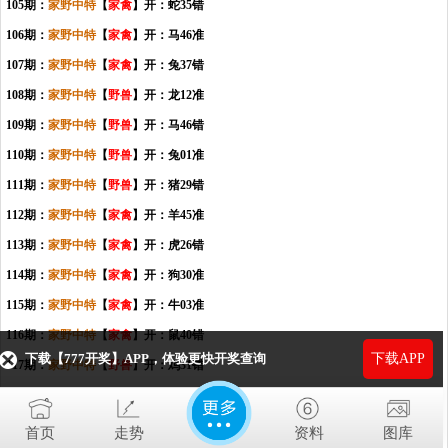
105期：
家野中特
【
家禽
】开：蛇35错
106期：
家野中特
【
家禽
】开：马46准
107期：
家野中特
【
家禽
】开：兔37错
108期：
家野中特
【
野兽
】开：龙12准
109期：
家野中特
【
野兽
】开：马46错
110期：
家野中特
【
野兽
】开：兔01准
111期：
家野中特
【
野兽
】开：猪29错
112期：
家野中特
【
家禽
】开：羊45准
113期：
家野中特
【
家禽
】开：虎26错
114期：
家野中特
【
家禽
】开：狗30准
115期：
家野中特
【
家禽
】开：牛03准
116期：
家野中特
【
家禽
】开：鼠40错
下载【777开奖】APP，体验更快开奖查询
下载APP
117期：
家野中特
【
野兽
】开：鸡31错
118期：
家野中特
【
野兽
】开：猴44准
119期：
家野中特
【
野兽
】开：鼠04准
首页
走势
资料
图库