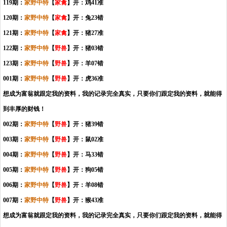
119期：
家野中特
【
家禽
】开：鸡41准
120期：
家野中特
【
家禽
】开：兔23错
121期：
家野中特
【
家禽
】开：猪27准
122期：
家野中特
【
野兽
】开：猪03错
123期：
家野中特
【
野兽
】开：羊07错
001期：
家野中特
【
野兽
】开：虎36准
想成为富翁就跟定我的资料，我的记录完全真实，只要你们跟定我的资料，就能得
到丰厚的财钱！
002期：
家野中特
【
野兽
】开：猪39错
003
期
：
家野中特
【
野兽
】开：鼠02准
004期：
家野中特
【
野兽
】开：马33错
005期：
家野中特
【
野兽
】开：狗05错
006期：
家野中特
【
野兽
】开：羊08错
007期：
家野中特
【
野兽
】开：猴43准
想成为富翁就跟定我的资料，我的记录完全真实，只要你们跟定我的资料，就能得