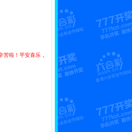
，辛苦啦！平安喜乐，