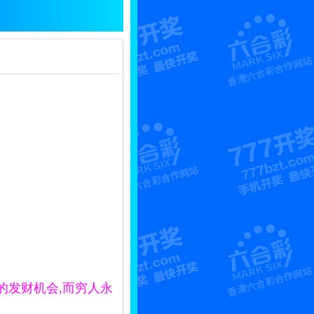
的发财机会,而穷人永