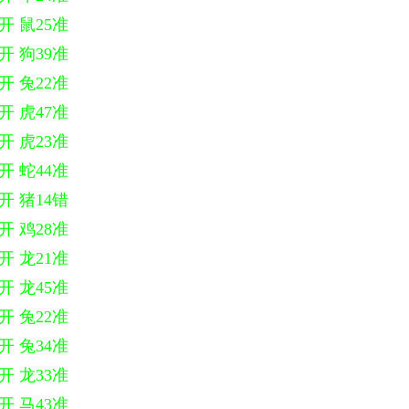
=开
鼠25准
=开
狗39准
=开
兔22准
=开
虎47准
=开
虎23准
=开
蛇44准
=开
猪14错
=开
鸡28准
=开
龙21准
=开
龙45准
=开
兔22准
=开
兔34准
=开
龙33准
=开
马43准