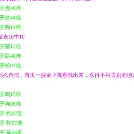
开虎46准
开龙44准
开狗14准
表10中10
开猪13准
开鼠48准
开蛇07准
那么自信，
首页一搜
皇上视察
就出来，
杀肖
不用去别的地
开鸡15准
开狗38准
=开
狗02准
=开
蛇07准
=开
马06准