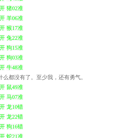
=开
猪02准
=开
羊06准
=开
猴17准
=开
兔22准
=开
狗15准
=开
狗03准
=开
牛48准
什么都没有了。至少我，还有勇气。
=开
鼠49准
=开
马07准
=开
龙10错
=开
龙22错
=开
狗16错
=开
蛇21准