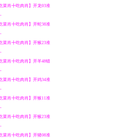
吃菜
肖
╋
吃肉
肖】开龙03准
-
吃菜
肖
╋
吃肉
肖】开蛇38准
-
吃菜
肖
╋
吃肉
肖】开猴23准
-
吃菜
肖
╋
吃肉
肖】开羊48错
-
吃菜
肖
╋
吃肉
肖】开鸡34准
-
吃菜
肖
╋
吃肉
肖】开猴11准
-
吃菜
肖
╋
吃肉
肖】开猴23准
-
吃菜
肖
╋
吃肉
肖】开猪08准