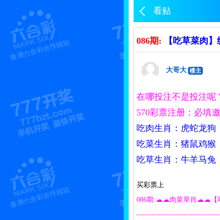
看贴
086期:
【吃草菜肉】
大哥大
楼主
在哪投注不是投注呢？推
570彩票注册：必填邀请码
吃肉生肖：虎蛇龙狗
吃菜生肖：猪鼠鸡猴
吃草生肖：牛羊马兔
买彩票上
086期:☁☁肉菜草肖☁☁【
----------------------------------