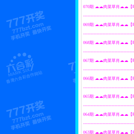
070期:☁☁肉菜草肖☁☁【
----------------------------------
069期:☁☁肉菜草肖☁☁【
----------------------------------
068期:☁☁肉菜草肖☁☁【
----------------------------------
067期:☁☁肉菜草肖☁☁【
----------------------------------
066期:☁☁肉菜草肖☁☁【
----------------------------------
065期:☁☁肉菜草肖☁☁【
----------------------------------
064期:☁☁肉菜草肖☁☁【
----------------------------------
063期:☁☁肉菜草肖☁☁【