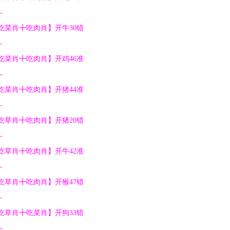
-
吃菜
肖
╋
吃肉
肖】开牛30错
-
吃菜
肖
╋
吃肉
肖】开鸡46准
-
吃菜
肖
╋
吃肉
肖】开猪44准
-
吃草
肖
╋
吃肉
肖】开猪20错
-
吃草
肖
╋
吃肉
肖】开牛42准
-
吃草
肖
╋
吃肉
肖】开猴47错
-
吃草
肖
╋
吃菜
肖】开狗33错
-