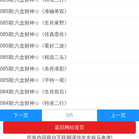
085期:六盒财神☆《准确单双》
085期:六盒财神☆《生肖家野》
085期:六盒财神☆《传真⑧肖》
085期:六盒财神☆《看好二波》
085期:六盒财神☆《精选二头》
085期:六盒财神☆《杀肖准彩》
085期:六盒财神☆《平特一尾》
084期:六盒财神☆《生肖前后》
084期:六盒财神☆《特准二行》
下一页
0/5
上一页
返回网站首页
所有内容载自互联网谨供友友娱乐参考!