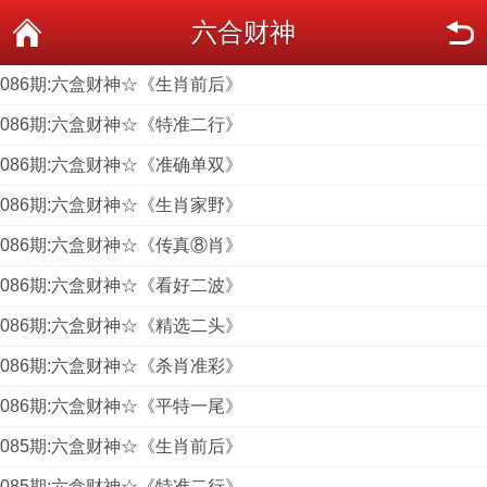
六合财神
086期:六盒财神☆《生肖前后》
086期:六盒财神☆《特准二行》
086期:六盒财神☆《准确单双》
086期:六盒财神☆《生肖家野》
086期:六盒财神☆《传真⑧肖》
086期:六盒财神☆《看好二波》
086期:六盒财神☆《精选二头》
086期:六盒财神☆《杀肖准彩》
086期:六盒财神☆《平特一尾》
085期:六盒财神☆《生肖前后》
085期:六盒财神☆《特准二行》