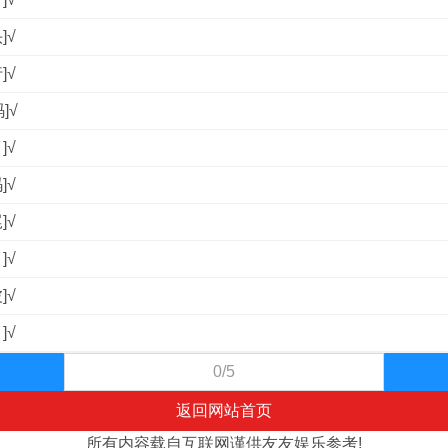
]√
]√
]√
]√
]√
]√
]√
]√
]√
0/5
返回网站首页
所有内容载自互联网谨供友友娱乐参考!