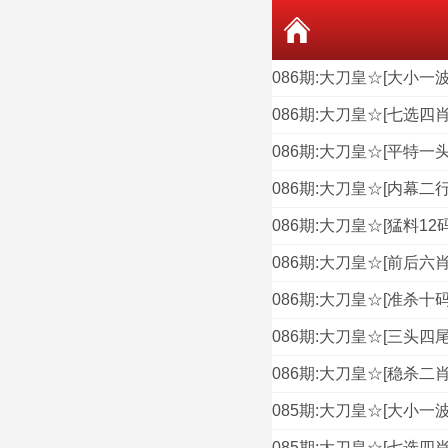
086期:大刀皇☆[大小一波
086期:大刀皇☆[七选四肖
086期:大刀皇☆[平特一头
086期:大刀皇☆[内幕二行
086期:大刀皇☆[猛料12码
086期:大刀皇☆[前后六肖
086期:大刀皇☆[准杀十码
086期:大刀皇☆[三头四尾
086期:大刀皇☆[稳杀二肖
085期:大刀皇☆[大小一波
085期:大刀皇☆[七选四肖