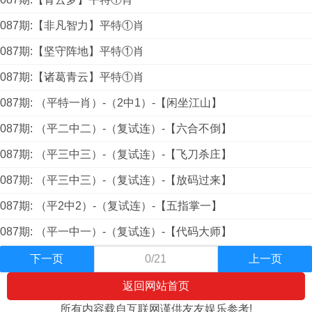
087期:【非凡智力】平特①肖
087期:【坚守阵地】平特①肖
087期:【诸葛青云】平特①肖
087期: （平特一肖）-（2中1）-【闲坐江山】
087期: （平二中二）-（复试连）-【六合不倒】
087期: （平三中三）-（复试连）-【飞刀杀庄】
087期: （平三中三）-（复试连）-【放码过来】
087期: （平2中2）-（复试连）-【五指掌一】
087期: （平一中一）-（复试连）-【代码大师】
下一页
0/21
上一页
返回网站首页
所有内容载自互联网谨供友友娱乐参考!