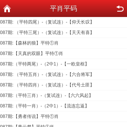
平肖平码
087期: （平特四尾）-（复试连）-【仰天长叹】
087期: （平特三尾）-（复试连）-【天天有喜】
087期:【森林的狼】平特①肖
087期:【天真的双眼】平特①肖
087期:（平特两尾）-（2中1）-【一欧皇框】
087期: （平特五肖）-（复试连）-【六合将军】
087期: （平特四肖）-（复试连）-【代号土匪】
087期:（平特三肖）-（复试连）-【六六风起】
087期:（平特一肖）-（2中1）-【流连忘返】
087期:【勇者传说】平特①肖
087期:【青云梦】平特①肖