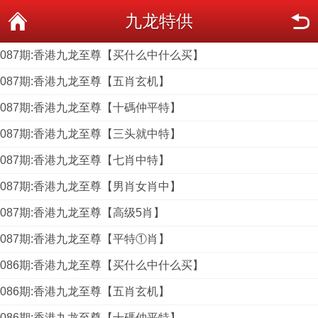
九龙特供
087期:香港九龙至尊【买什么中什么买】
087期:香港九龙至尊【五肖玄机】
087期:香港九龙至尊【十碼仲平特】
087期:香港九龙至尊【三头就中特】
087期:香港九龙至尊【七肖中特】
087期:香港九龙至尊【男肖女肖中】
087期:香港九龙至尊【高级5肖】
087期:香港九龙至尊【平特①肖】
086期:香港九龙至尊【买什么中什么买】
086期:香港九龙至尊【五肖玄机】
086期:香港九龙至尊【十碼仲平特】