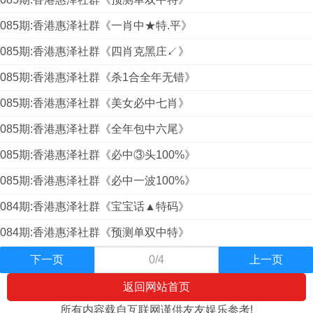
085期:香港惠泽社群《一肖中★特.平》
085期:香港惠泽社群《四肖克黑庄↙》
085期:香港惠泽社群《杀1合全年无错》
085期:香港惠泽社群《美女必中七肖》
085期:香港惠泽社群《全年包中六尾》
085期:香港惠泽社群《必中③头100%》
085期:香港惠泽社群《必中一波100%》
084期:香港惠泽社群《宝宝话▲特码》
084期:香港惠泽社群《预测单双中特》
下一页
0/4
上一页
返回网站首页
所有内容载自互联网谨供友友娱乐参考!