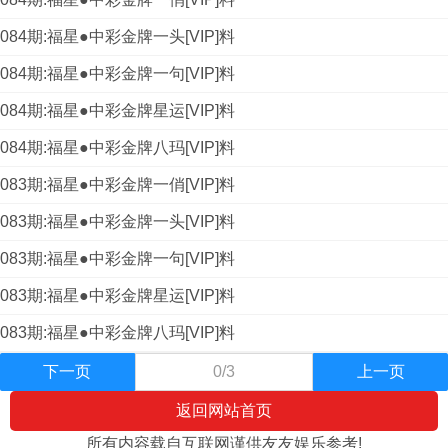
084期:福星●中彩金牌一头[VIP]料
084期:福星●中彩金牌一句[VIP]料
084期:福星●中彩金牌星运[VIP]料
084期:福星●中彩金牌八玛[VIP]料
083期:福星●中彩金牌一俏[VIP]料
083期:福星●中彩金牌一头[VIP]料
083期:福星●中彩金牌一句[VIP]料
083期:福星●中彩金牌星运[VIP]料
083期:福星●中彩金牌八玛[VIP]料
下一页
0/3
上一页
返回网站首页
所有内容载自互联网谨供友友娱乐参考!