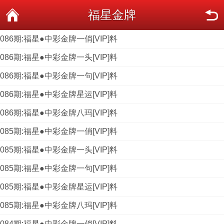
福星金牌
086期:福星●中彩金牌一俏[VIP]料
086期:福星●中彩金牌一头[VIP]料
086期:福星●中彩金牌一句[VIP]料
086期:福星●中彩金牌星运[VIP]料
086期:福星●中彩金牌八玛[VIP]料
085期:福星●中彩金牌一俏[VIP]料
085期:福星●中彩金牌一头[VIP]料
085期:福星●中彩金牌一句[VIP]料
085期:福星●中彩金牌星运[VIP]料
085期:福星●中彩金牌八玛[VIP]料
084期:福星●中彩金牌一俏[VIP]料