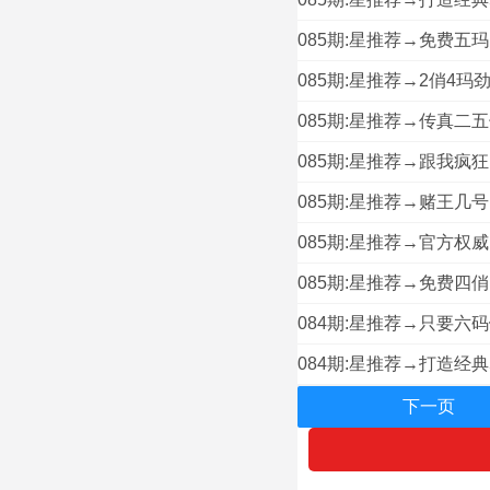
085期:星推荐→免费五玛
085期:星推荐→2俏4玛
085期:星推荐→传真二五
085期:星推荐→跟我疯
085期:星推荐→赌王几
085期:星推荐→官方权
085期:星推荐→免费四
084期:星推荐→只要六
084期:星推荐→打造经
下一页