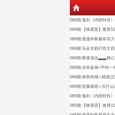
086期:鬼剑《内部特
086期:【林震雷】推荐
086期:逍遥剑客最有实
086期:马会玄机‖7肖
086期:香港顶尖▃▃
086期:还你金身√平特
086期:神算快报∧精准
086期:笑脸相迎≌买
085期:鬼剑《内部特
085期:【林震雷】推荐
085期:逍遥剑客最有实