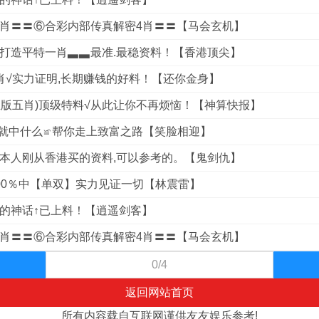
主四肖〓〓⑥合彩内部传真解密4肖〓〓【马会玄机】
精心打造平特一肖▃▃最准.最稳资料！【香港顶尖】
一肖√实力证明,长期赚钱的好料！【还你金身】
(正版五肖)顶级特料√从此让你不再烦恼！【神算快报】
什么就中什么≌帮你走上致富之路【笑脸相迎】
肖》本人刚从香港买的资料,可以参考的。【鬼剑仇】
100％中【单双】实力见证一切【林震雷】
力的神话↑已上料！【逍遥剑客】
主四肖〓〓⑥合彩内部传真解密4肖〓〓【马会玄机】
0/4
返回网站首页
所有内容载自互联网谨供友友娱乐参考!