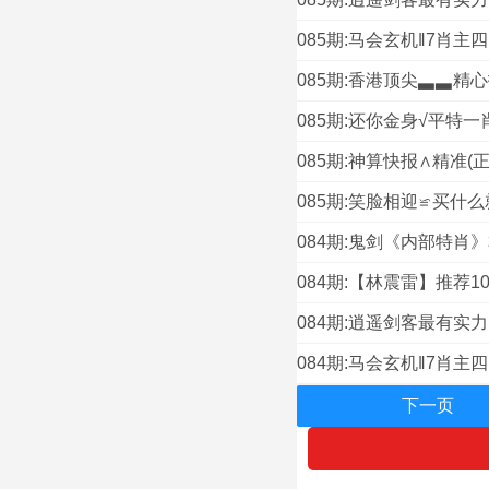
085期:马会玄机‖7肖
085期:香港顶尖▃▃
085期:还你金身√平特
085期:神算快报∧精准
085期:笑脸相迎≌买
084期:鬼剑《内部特
084期:【林震雷】推荐
084期:逍遥剑客最有实
084期:马会玄机‖7肖
下一页