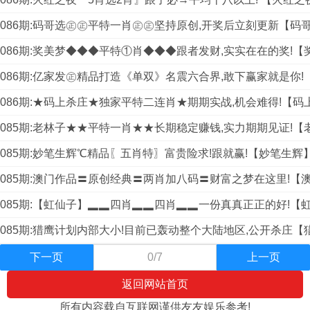
086期:码哥选㊣㊣平特一肖㊣㊣坚持原创,开奖后立刻更新【码
086期:奖美梦◆◆◆平特①肖◆◆◆跟者发财,实实在在的奖!【
086期:亿家发㊣精品打造《单双》名震六合界,敢下赢家就是你!
086期:★码上杀庄★独家平特二连肖★期期实战,机会难得!【码
085期:老林子★★平特一肖★★长期稳定赚钱,实力期期见证!【
085期:妙笔生辉℃精品〖五肖特〗富贵险求!跟就赢!【妙笔生辉
085期:澳门作品〓原创经典〓两肖加八码〓财富之梦在这里!【
085期:【虹仙子】▂▂四肖▂▂四肖▂▂一份真真正正的好!【
085期:猎鹰计划内部大小!目前已轰动整个大陆地区,公开杀庄【
下一页
0/7
上一页
返回网站首页
所有内容载自互联网谨供友友娱乐参考!