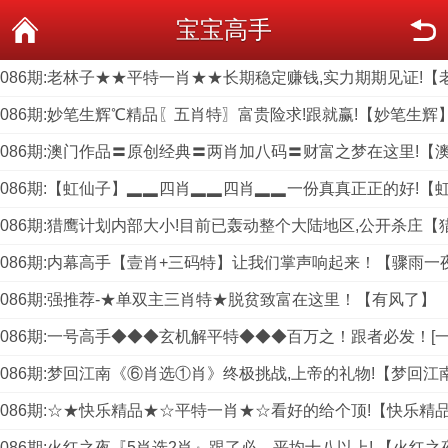
宝宝高手
086期:老林子★★平特一肖★★长期稳定赚钱,实力期期见证!【
086期:妙笔生辉℃精品〖五肖特〗富贵险求!跟就赢!【妙笔生辉
086期:澳门作品〓原创经典〓两肖加八码〓财富之梦在这里!【
086期:【虹仙子】▂▂四肖▂▂四肖▂▂一份真真正正的好!【
086期:猎鹰计划内部大小!目前已轰动整个大陆地区,公开杀庄【
086期:内幕高手【壹肖+三码特】让我们掌声响起来！【骤雨一
086期:强推荐-★单双主三肖特★脱贫致富在这里！【有风了】
086期:一号高手◆◆◆玄机解平特◆◆◆百万之！跟者必发！[一
086期:梦回江南《⑥肖选①肖》终极挑战,上帝的礼物!【梦回江
086期:☆★快乐精品★☆平特一肖★☆看好的给个顶!【快乐精
086期:火红之夜『5肖选2肖』跟了必→平均十八以上! 【火红之