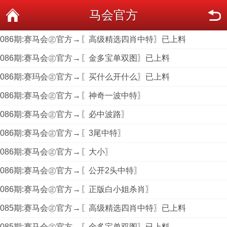
马会官方
086期:赛马会㊣官方→〖高级精选四肖中特〗已上料
086期:赛马会㊣官方→〖金多宝单双图〗已上料
086期:赛玛会㊣官方→〖买什么开什么〗已上料
086期:赛马会㊣官方→〖神奇一波中特〗
086期:赛马会㊣官方→〖必中波路〗
086期:赛马会㊣官方→〖3尾中特〗
086期:赛马会㊣官方→〖大小〗
086期:赛马会㊣官方→〖公开2头中特〗
086期:赛马会㊣官方→〖正版白小姐杀肖〗
085期:赛马会㊣官方→〖高级精选四肖中特〗已上料
085期:赛马会㊣官方→〖金多宝单双图〗已上料