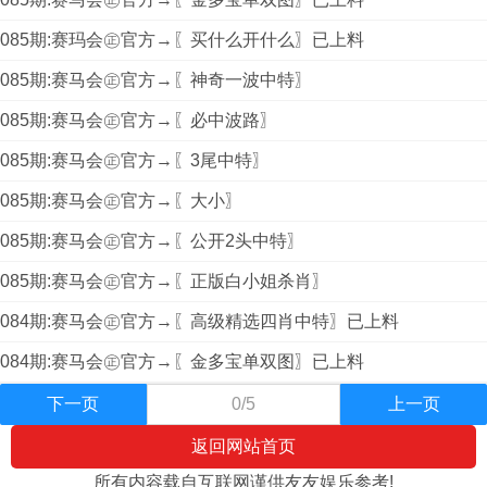
085期:赛玛会㊣官方→〖买什么开什么〗已上料
085期:赛马会㊣官方→〖神奇一波中特〗
085期:赛马会㊣官方→〖必中波路〗
085期:赛马会㊣官方→〖3尾中特〗
085期:赛马会㊣官方→〖大小〗
085期:赛马会㊣官方→〖公开2头中特〗
085期:赛马会㊣官方→〖正版白小姐杀肖〗
084期:赛马会㊣官方→〖高级精选四肖中特〗已上料
084期:赛马会㊣官方→〖金多宝单双图〗已上料
下一页
0/5
上一页
返回网站首页
所有内容载自互联网谨供友友娱乐参考!