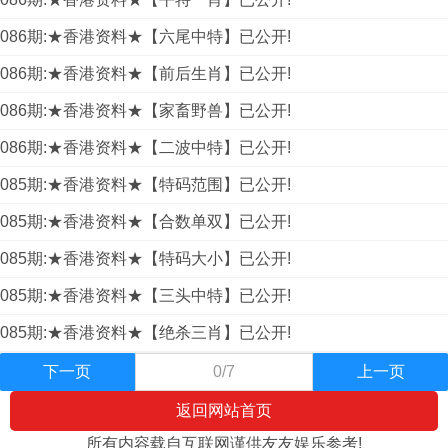
086期:★香港资料★【六尾中特】已公开!
086期:★香港资料★【前后生肖】已公开!
086期:★香港资料★【家畜野兽】已公开!
086期:★香港资料★【二波中特】已公开!
085期:★香港资料★【特码范围】已公开!
085期:★香港资料★【合数单双】已公开!
085期:★香港资料★【特码大小】已公开!
085期:★香港资料★【三头中特】已公开!
085期:★香港资料★【绝杀三肖】已公开!
下一页
0/7
上一页
返回网站首页
所有内容载自互联网谨供友友娱乐参考!