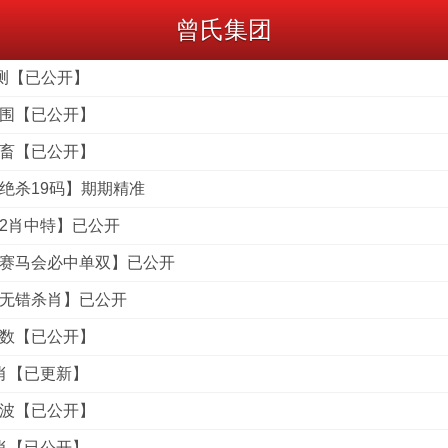
曾氏集团
预测【已公开】
包围【已公开】
家畜【已公开】
【绝杀19码】期期精准
【2肖中特】已公开
【赛马会必中单双】已公开
【无错杀肖】已公开
尾数【已公开】
9肖【已更新】
两波【已公开】
3肖【已公开】