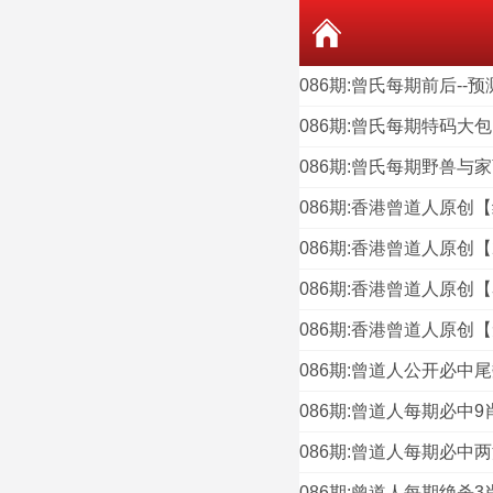
086期:曾氏每期前后--
086期:曾氏每期特码大
086期:曾氏每期野兽与
086期:香港曾道人原创
086期:香港曾道人原创
086期:香港曾道人原创
086期:香港曾道人原创
086期:曾道人公开必中
086期:曾道人每期必中
086期:曾道人每期必中
086期:曾道人每期绝杀