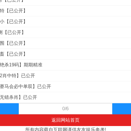
中特【已公开】
大小【已公开】
预测【已公开】
包围【已公开】
家畜【已公开】
【绝杀19码】期期精准
【2肖中特】已公开
【赛马会必中单双】已公开
【无错杀肖】已公开
0/6
返回网站首页
所有内容载自互联网谨供友友娱乐参考!