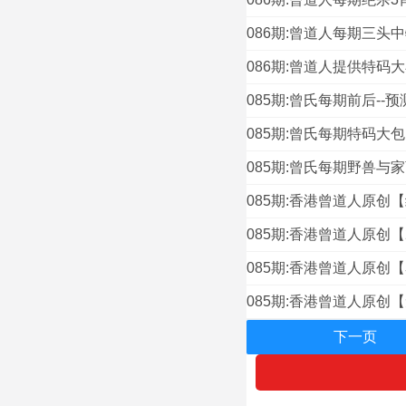
086期:曾道人每期三头
086期:曾道人提供特码
085期:曾氏每期前后--
085期:曾氏每期特码大
085期:曾氏每期野兽与
085期:香港曾道人原创
085期:香港曾道人原创
085期:香港曾道人原创
085期:香港曾道人原创
下一页