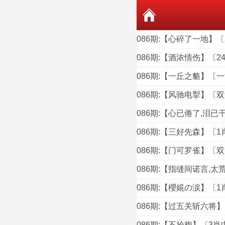
086期:【心碎了一地】
086期:【酒浓情伤】〔
086期:【一丘之貉】〔
086期:【风驰电掣】〔
086期:【心已倦了,泪
086期:【三好先森】〔
086期:【门可罗雀】〔
086期:【指缝间诺言,
086期:【櫻婲の涙】〔
086期:【过五关斩六将
086期:【不拾梅】〔3肖