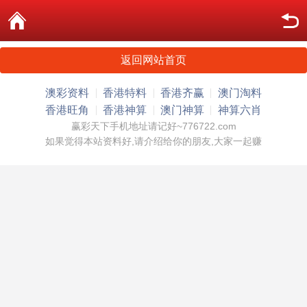
返回网站首页
澳彩资料
香港特料
香港齐赢
澳门淘料
香港旺角
香港神算
澳门神算
神算六肖
赢彩天下手机地址请记好~776722.com
如果觉得本站资料好,请介绍给你的朋友,大家一起赚