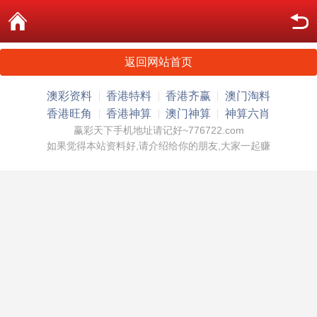
返回网站首页
澳彩资料
香港特料
香港齐赢
澳门淘料
香港旺角
香港神算
澳门神算
神算六肖
赢彩天下手机地址请记好~776722.com
如果觉得本站资料好,请介绍给你的朋友,大家一起赚