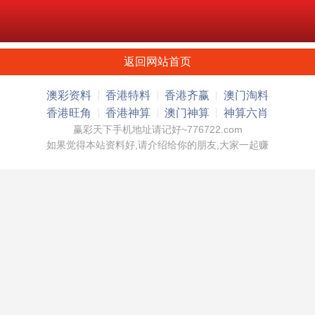
返回网站首页
澳彩资料
香港特料
香港齐赢
澳门淘料
香港旺角
香港神算
澳门神算
神算六肖
赢彩天下手机地址请记好~776722.com
如果觉得本站资料好,请介绍给你的朋友,大家一起赚