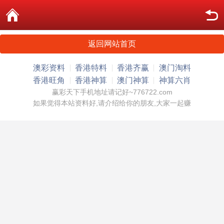
返回网站首页
澳彩资料
香港特料
香港齐赢
澳门淘料
香港旺角
香港神算
澳门神算
神算六肖
赢彩天下手机地址请记好~776722.com
如果觉得本站资料好,请介绍给你的朋友,大家一起赚