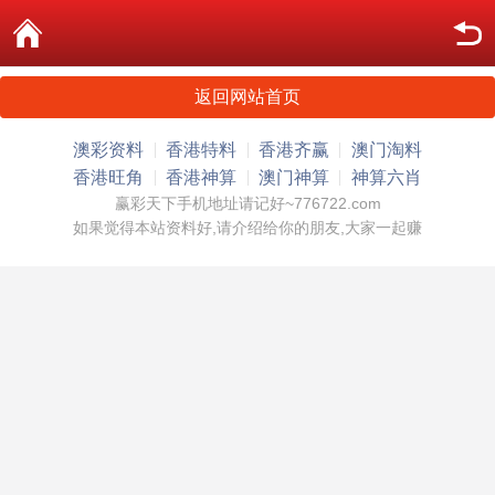
返回网站首页
澳彩资料
香港特料
香港齐赢
澳门淘料
香港旺角
香港神算
澳门神算
神算六肖
赢彩天下手机地址请记好~776722.com
如果觉得本站资料好,请介绍给你的朋友,大家一起赚