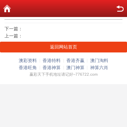
下一篇：
上一篇：
返回网站首页
澳彩资料
香港特料
香港齐赢
澳门淘料
香港旺角
香港神算
澳门神算
神算六肖
赢彩天下手机地址请记好~776722.com