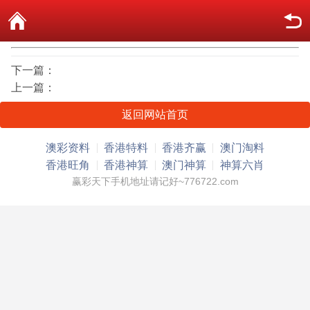
下一篇：
上一篇：
返回网站首页
澳彩资料
香港特料
香港齐赢
澳门淘料
香港旺角
香港神算
澳门神算
神算六肖
赢彩天下手机地址请记好~776722.com