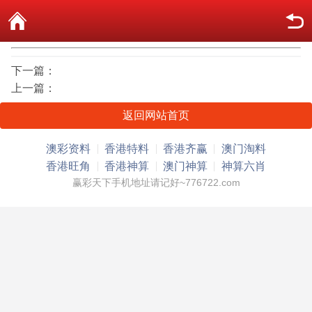
下一篇：
上一篇：
返回网站首页
澳彩资料
香港特料
香港齐赢
澳门淘料
香港旺角
香港神算
澳门神算
神算六肖
赢彩天下手机地址请记好~776722.com