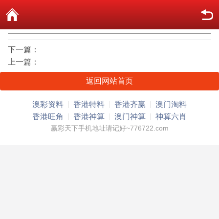
下一篇：
上一篇：
返回网站首页
澳彩资料
香港特料
香港齐赢
澳门淘料
香港旺角
香港神算
澳门神算
神算六肖
赢彩天下手机地址请记好~776722.com