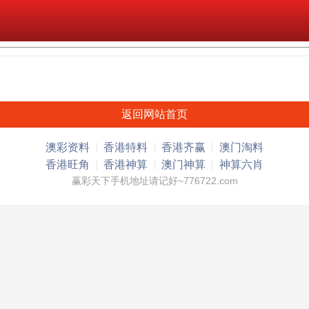
返回网站首页
澳彩资料
香港特料
香港齐赢
澳门淘料
香港旺角
香港神算
澳门神算
神算六肖
赢彩天下手机地址请记好~776722.com