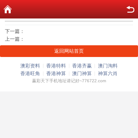
下一篇：
上一篇：
返回网站首页
澳彩资料
香港特料
香港齐赢
澳门淘料
香港旺角
香港神算
澳门神算
神算六肖
赢彩天下手机地址请记好~776722.com